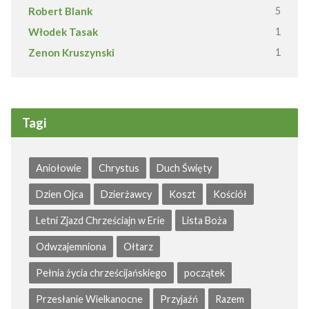
Robert Blank
5
Włodek Tasak
1
Zenon Kruszynski
1
Tagi
Aniołowie
Chrystus
Duch Święty
Dzien Ojca
Dzierżawcy
Koszt
Kościół
Letni Zjazd Chrześciajn w Erie
Lista Boża
Odwzajemniona
Ołtarz
Pełnia życia chrześcijańskiego
początek
Przesłanie Wielkanocne
Przyjaźń
Razem