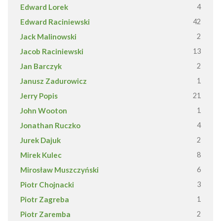
Edward Lorek
4
Edward Raciniewski
42
Jack Malinowski
2
Jacob Raciniewski
13
Jan Barczyk
2
Janusz Zadurowicz
1
Jerry Popis
21
John Wooton
1
Jonathan Ruczko
4
Jurek Dajuk
2
Mirek Kulec
8
Mirosław Muszczyński
6
Piotr Chojnacki
3
Piotr Zagreba
1
Piotr Zaremba
2