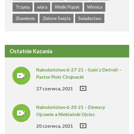
Trzyma
wiara
Wielki Piątek
Winnica
Zbawienie
Zielone Święta
Świadectwo
Ostatnie Kazania
Nabożeństwo 6-27-21 – Gość z Detroit –
Pastor Piotr Chojnacki
27 czerwca, 2021
Nabożeństwo 6-20-21 – Ziemscy
Ojcowie a Niebiański Ojciec
20 czerwca, 2021