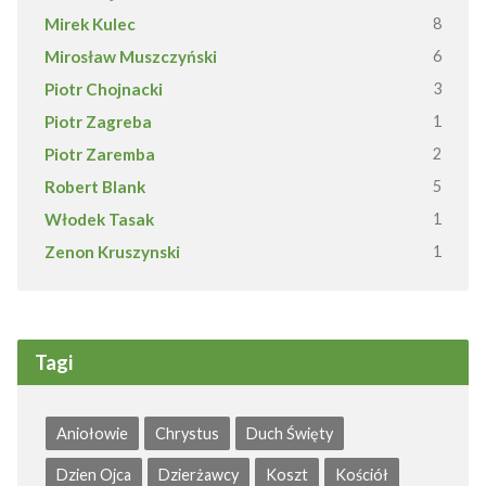
Mirek Kulec
8
Mirosław Muszczyński
6
Piotr Chojnacki
3
Piotr Zagreba
1
Piotr Zaremba
2
Robert Blank
5
Włodek Tasak
1
Zenon Kruszynski
1
Tagi
Aniołowie
Chrystus
Duch Święty
Dzien Ojca
Dzierżawcy
Koszt
Kościół