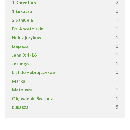
1 Koryntian
2
1 Łukasza
1
2 Samuela
1
Dz. Apostolskie
1
Hebrajczykow
1
Izajasza
1
Jana 3: 1-16
1
Josuego
1
List do Hebrajczyków
1
Marka
1
Mateusza
1
Objawienie Św. Jana
1
Łukasza
5