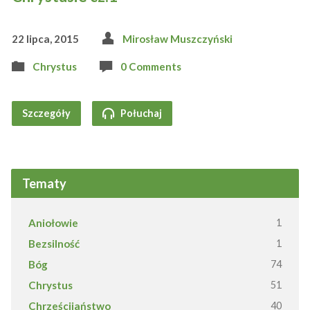
22 lipca, 2015
Mirosław Muszczyński
Chrystus
0 Comments
Szczegóły
Połuchaj
Tematy
Aniołowie
1
Bezsilność
1
Bóg
74
Chrystus
51
Chrześcijaństwo
40