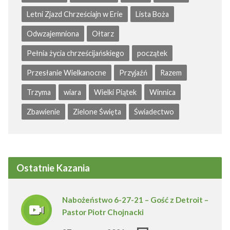
Letni Zjazd Chrześciajn w Erie
Lista Boża
Odwzajemniona
Ołtarz
Pełnia życia chrześcijańskiego
początek
Przesłanie Wielkanocne
Przyjaźń
Razem
Trzyma
wiara
Wielki Piątek
Winnica
Zbawienie
Zielone Święta
Świadectwo
Ostatnie Kazania
Nabożeństwo 6-27-21 – Gość z Detroit –
Pastor Piotr Chojnacki