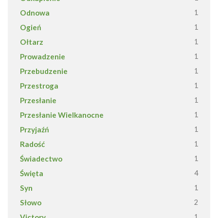
Odnowa
1
Ogień
1
Ołtarz
1
Prowadzenie
1
Przebudzenie
1
Przestroga
1
Przesłanie
1
Przesłanie Wielkanocne
1
Przyjaźń
1
Radość
1
Świadectwo
1
Święta
4
Syn
1
Słowo
2
Victory
1