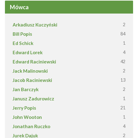
Mówca
Arkadiusz Kuczyński
2
Bill Popis
84
Ed Schick
1
Edward Lorek
4
Edward Raciniewski
42
Jack Malinowski
2
Jacob Raciniewski
13
Jan Barczyk
2
Janusz Zadurowicz
1
Jerry Popis
21
John Wooton
1
Jonathan Ruczko
4
Jurek Dajuk
2