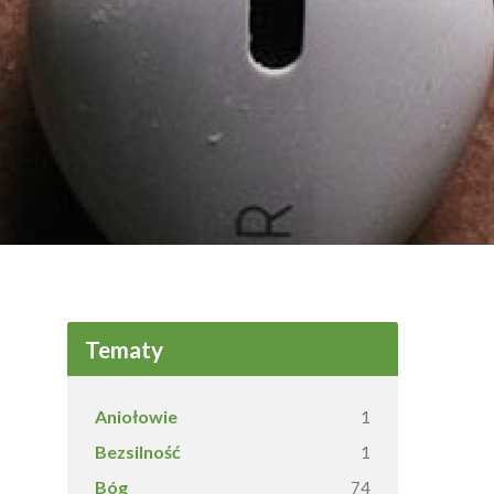
Tematy
Aniołowie
1
Bezsilność
1
Bóg
74