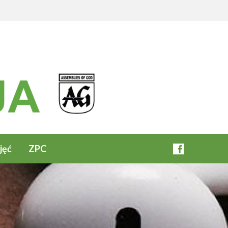
jęć
ZPC