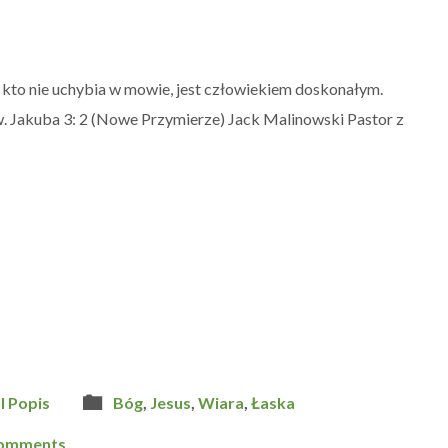
 kto nie uchybia w mowie, jest człowiekiem doskonałym.
 św. Jakuba 3: 2 (Nowe Przymierze) Jack Malinowski Pastor z
ll Popis
Bóg
,
Jesus
,
Wiara
,
Łaska
Comments