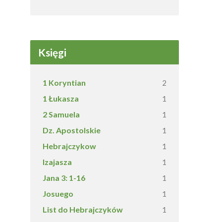
Księgi
1 Koryntian
2
1 Łukasza
1
2 Samuela
1
Dz. Apostolskie
1
Hebrajczykow
1
Izajasza
1
Jana 3: 1-16
1
Josuego
1
List do Hebrajczyków
1