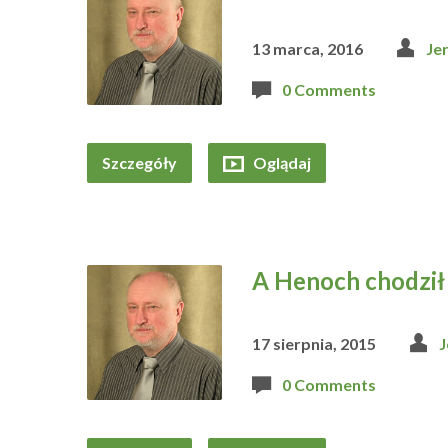
13 marca, 2016
Je
0 Comments
Szczegóły
Oglądaj
A Henoch chodził
17 sierpnia, 2015
J
0 Comments