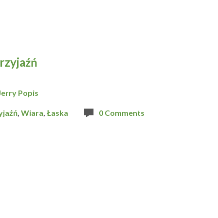
rzyjaźń
Jerry Popis
yjaźń
,
Wiara
,
Łaska
0 Comments