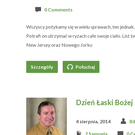
0 Comments
Wszyscy potykamy się w wielu sprawach, ten jednak,
Potrafi on utrzymać w ryzach całe swoje ciało. List
New Jersey oraz Nowego Jorku
Szczegóły
Połuchaj
Dzień Łaski Bożej
4 sierpnia, 2014
Bi
2 Samuela
0 