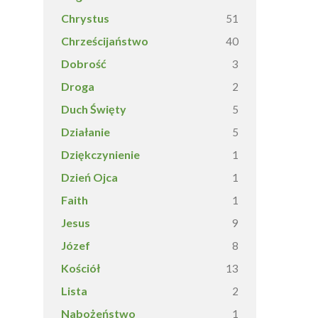
Chrystus
51
Chrześcijaństwo
40
Dobrość
3
Droga
2
Duch Święty
5
Działanie
5
Dziękczynienie
1
Dzień Ojca
1
Faith
1
Jesus
9
Józef
8
Kościół
13
Lista
2
Nabożeństwo
1