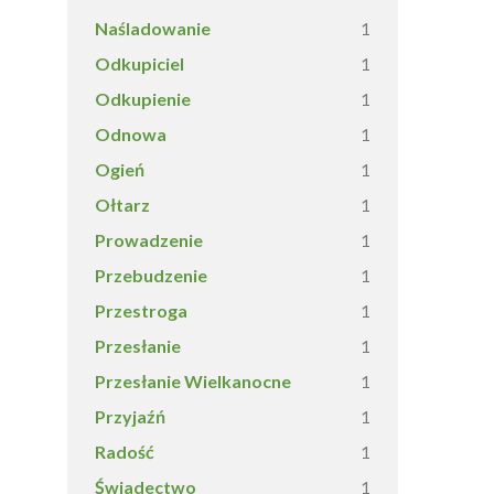
Naśladowanie
1
Odkupiciel
1
Odkupienie
1
Odnowa
1
Ogień
1
Ołtarz
1
Prowadzenie
1
Przebudzenie
1
Przestroga
1
Przesłanie
1
Przesłanie Wielkanocne
1
Przyjaźń
1
Radość
1
Świadectwo
1