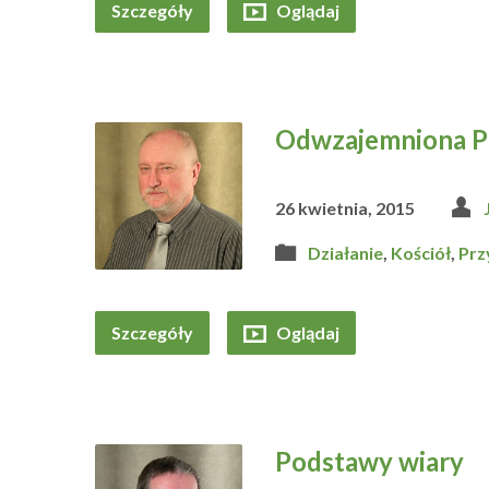
Szczegóły
Oglądaj
Odwzajemniona P
26 kwietnia, 2015
Działanie
,
Kościół
,
Prz
Szczegóły
Oglądaj
Podstawy wiary