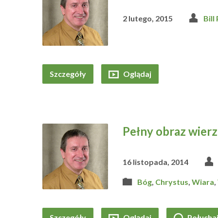
2 lutego, 2015
Bill
Szczegóły
Oglądaj
Pełny obraz wier
16 listopada, 2014
Bóg
,
Chrystus
,
Wiara
,
Szczegóły
Oglądaj
Połucha