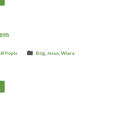
zem
ill Popis
Bóg
,
Jesus
,
Wiara
j