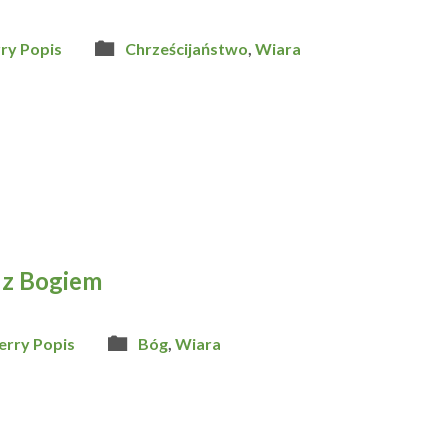
rry Popis
Chrześcijaństwo
,
Wiara
 z Bogiem
erry Popis
Bóg
,
Wiara