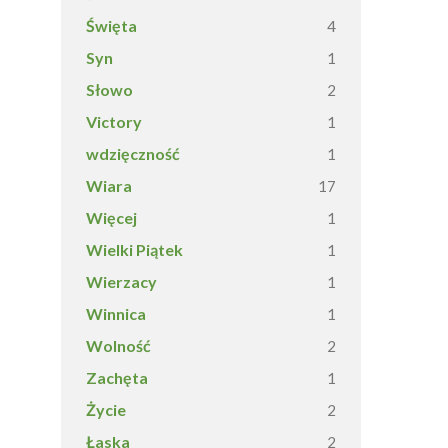
Święta
4
Syn
1
Słowo
2
Victory
1
wdzięczność
1
Wiara
17
Więcej
1
Wielki Piątek
1
Wierzacy
1
Winnica
1
Wolność
2
Zachęta
1
Życie
2
Łaska
2