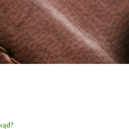
okąd?