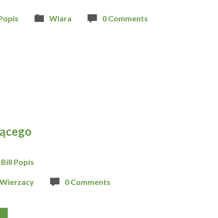
 Popis
Wiara
0 Comments
zącego
Bill Popis
Wierzacy
0 Comments
j