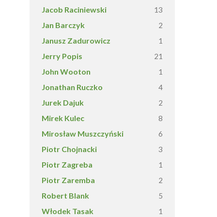
Jacob Raciniewski
13
Jan Barczyk
2
Janusz Zadurowicz
1
Jerry Popis
21
John Wooton
1
Jonathan Ruczko
4
Jurek Dajuk
2
Mirek Kulec
8
Mirosław Muszczyński
6
Piotr Chojnacki
3
Piotr Zagreba
1
Piotr Zaremba
2
Robert Blank
5
Włodek Tasak
1