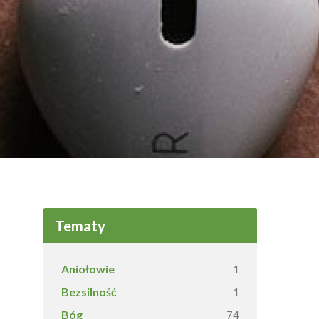
Tematy
Aniołowie
1
Bezsilność
1
Bóg
74