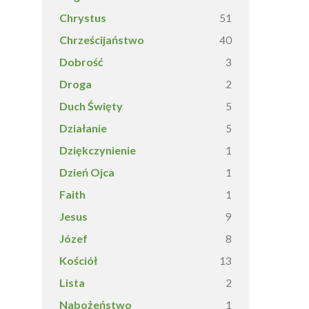
Chrystus
51
Chrześcijaństwo
40
Dobrość
3
Droga
2
Duch Święty
5
Działanie
5
Dziękczynienie
1
Dzień Ojca
1
Faith
1
Jesus
9
Józef
8
Kościół
13
Lista
2
Nabożeństwo
1