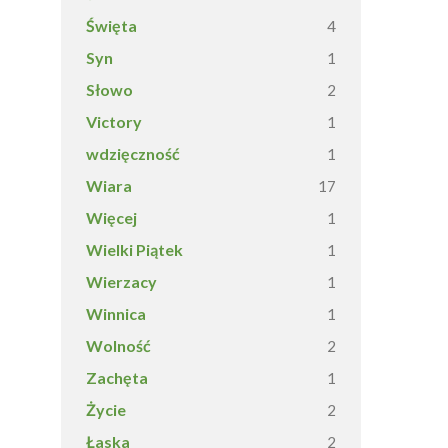
Święta
4
Syn
1
Słowo
2
Victory
1
wdzięczność
1
Wiara
17
Więcej
1
Wielki Piątek
1
Wierzacy
1
Winnica
1
Wolność
2
Zachęta
1
Życie
2
Łaska
2