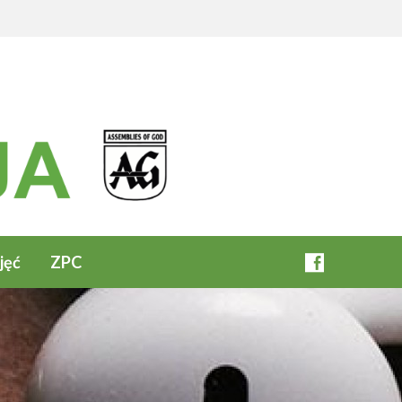
jęć
ZPC