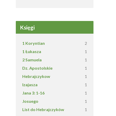
Księgi
1 Koryntian
2
1 Łukasza
1
2 Samuela
1
Dz. Apostolskie
1
Hebrajczykow
1
Izajasza
1
Jana 3: 1-16
1
Josuego
1
List do Hebrajczyków
1