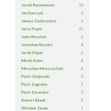
Jacob Raciniewski
13
Jan Barczyk
2
Janusz Zadurowicz
1
Jerry Popis
21
John Wooton
1
Jonathan Ruczko
4
Jurek Dajuk
2
Mirek Kulec
8
Mirosław Muszczyński
6
Piotr Chojnacki
3
Piotr Zagreba
1
Piotr Zaremba
2
Robert Blank
5
Włodek Tasak
1