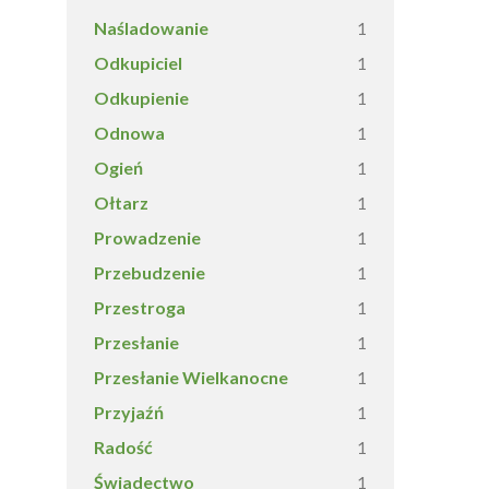
Naśladowanie
1
Odkupiciel
1
Odkupienie
1
Odnowa
1
Ogień
1
Ołtarz
1
Prowadzenie
1
Przebudzenie
1
Przestroga
1
Przesłanie
1
Przesłanie Wielkanocne
1
Przyjaźń
1
Radość
1
Świadectwo
1