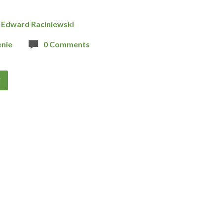
Edward Raciniewski
nie
0 Comments
j