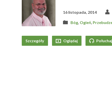
16 listopada, 2014
Bóg
,
Ogień
,
Przebudze
Szczegóły
Oglądaj
Połucha