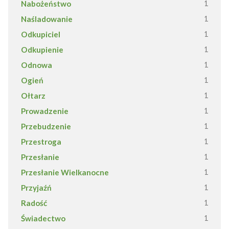
Nabożeństwo
1
Naśladowanie
1
Odkupiciel
1
Odkupienie
1
Odnowa
1
Ogień
1
Ołtarz
1
Prowadzenie
1
Przebudzenie
1
Przestroga
1
Przesłanie
1
Przesłanie Wielkanocne
1
Przyjaźń
1
Radość
1
Świadectwo
1