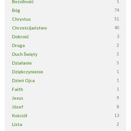
Bezsilność
1
Bóg
74
Chrystus
51
Chrześcijaństwo
40
Dobrość
3
Droga
2
Duch Święty
5
Działanie
5
Dziękczynienie
1
Dzień Ojca
1
Faith
1
Jesus
9
Józef
8
Kościół
13
Lista
2