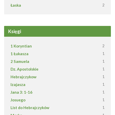
Łaska
2
Księgi
1 Koryntian
2
1 Łukasza
1
2 Samuela
1
Dz. Apostolskie
1
Hebrajczykow
1
Izajasza
1
Jana 3: 1-16
1
Josuego
1
List do Hebrajczyków
1