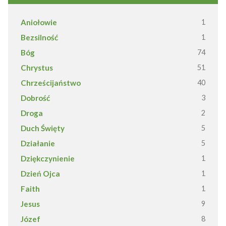
Aniołowie
1
Bezsilność
1
Bóg
74
Chrystus
51
Chrześcijaństwo
40
Dobrość
3
Droga
2
Duch Święty
5
Działanie
5
Dziękczynienie
1
Dzień Ojca
1
Faith
1
Jesus
9
Józef
8