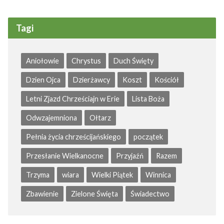
Tagi
Aniołowie
Chrystus
Duch Święty
Dzien Ojca
Dzierżawcy
Koszt
Kościół
Letni Zjazd Chrześciajn w Erie
Lista Boża
Odwzajemniona
Ołtarz
Pełnia życia chrześcijańskiego
początek
Przesłanie Wielkanocne
Przyjaźń
Razem
Trzyma
wiara
Wielki Piątek
Winnica
Zbawienie
Zielone Święta
Świadectwo