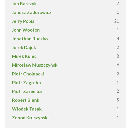
Jan Barczyk
2
Janusz Zadurowicz
1
Jerry Popis
21
John Wooton
1
Jonathan Ruczko
4
Jurek Dajuk
2
Mirek Kulec
8
Mirosław Muszczyński
6
Piotr Chojnacki
3
Piotr Zagreba
1
Piotr Zaremba
2
Robert Blank
5
Włodek Tasak
1
Zenon Kruszynski
1