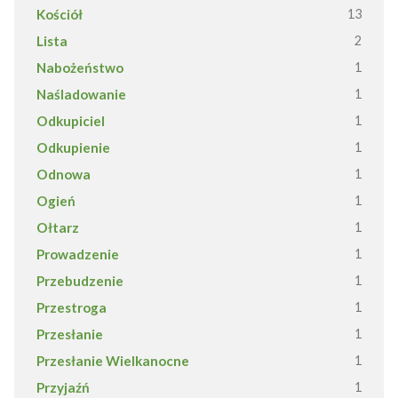
Kościół
13
Lista
2
Nabożeństwo
1
Naśladowanie
1
Odkupiciel
1
Odkupienie
1
Odnowa
1
Ogień
1
Ołtarz
1
Prowadzenie
1
Przebudzenie
1
Przestroga
1
Przesłanie
1
Przesłanie Wielkanocne
1
Przyjaźń
1