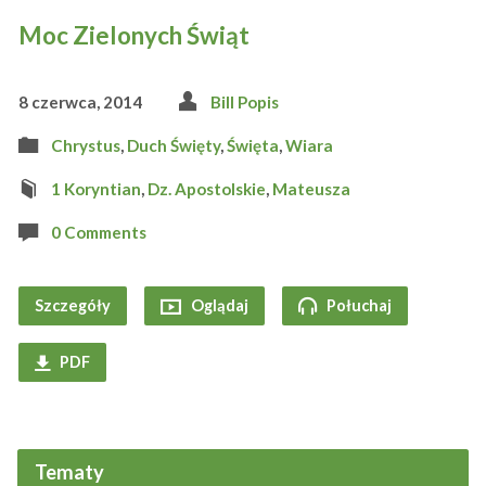
Moc Zielonych Świąt
8 czerwca, 2014
Bill Popis
Chrystus
,
Duch Święty
,
Święta
,
Wiara
1 Koryntian
,
Dz. Apostolskie
,
Mateusza
0 Comments
Szczegóły
Oglądaj
Połuchaj
PDF
Tematy