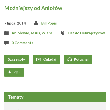
Możniejszy od Aniołów
7 lipca, 2014
Bill Popis
Aniołowie
,
Jesus
,
Wiara
List do Hebrajczyków
0 Comments
Szczegóły
Oglądaj
Połuchaj
PDF
Tematy