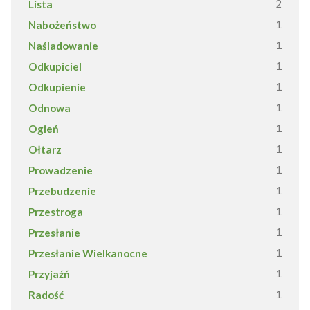
Lista
2
Nabożeństwo
1
Naśladowanie
1
Odkupiciel
1
Odkupienie
1
Odnowa
1
Ogień
1
Ołtarz
1
Prowadzenie
1
Przebudzenie
1
Przestroga
1
Przesłanie
1
Przesłanie Wielkanocne
1
Przyjaźń
1
Radość
1