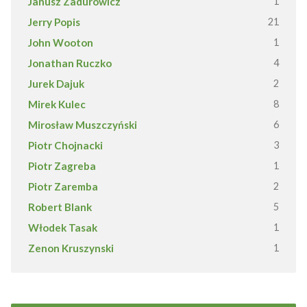
Janusz Zadurowicz
1
Jerry Popis
21
John Wooton
1
Jonathan Ruczko
4
Jurek Dajuk
2
Mirek Kulec
8
Mirosław Muszczyński
6
Piotr Chojnacki
3
Piotr Zagreba
1
Piotr Zaremba
2
Robert Blank
5
Włodek Tasak
1
Zenon Kruszynski
1