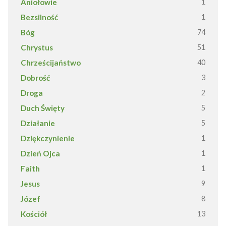
Aniołowie
1
Bezsilność
1
Bóg
74
Chrystus
51
Chrześcijaństwo
40
Dobrość
3
Droga
2
Duch Święty
5
Działanie
5
Dziękczynienie
1
Dzień Ojca
1
Faith
1
Jesus
9
Józef
8
Kościół
13