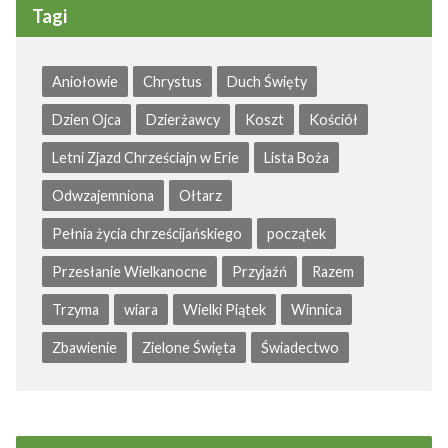
Tagi
Aniołowie
Chrystus
Duch Święty
Dzien Ojca
Dzierżawcy
Koszt
Kościół
Letni Zjazd Chrześciajn w Erie
Lista Boża
Odwzajemniona
Ołtarz
Pełnia życia chrześcijańskiego
początek
Przesłanie Wielkanocne
Przyjaźń
Razem
Trzyma
wiara
Wielki Piątek
Winnica
Zbawienie
Zielone Święta
Świadectwo