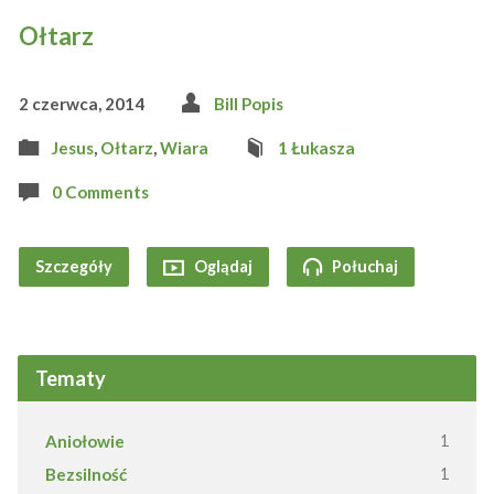
Ołtarz
2 czerwca, 2014
Bill Popis
Jesus
,
Ołtarz
,
Wiara
1 Łukasza
0 Comments
Szczegóły
Oglądaj
Połuchaj
Tematy
Aniołowie
1
Bezsilność
1