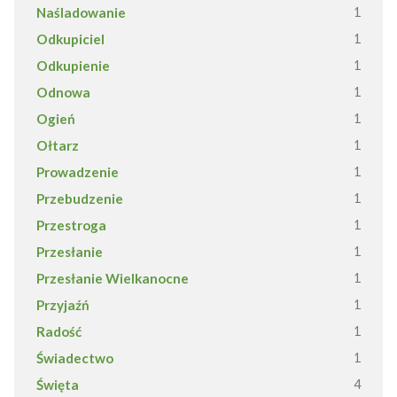
Naśladowanie
1
Odkupiciel
1
Odkupienie
1
Odnowa
1
Ogień
1
Ołtarz
1
Prowadzenie
1
Przebudzenie
1
Przestroga
1
Przesłanie
1
Przesłanie Wielkanocne
1
Przyjaźń
1
Radość
1
Świadectwo
1
Święta
4