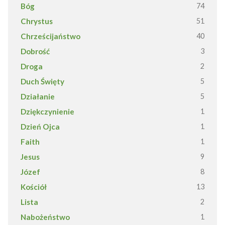
Bóg
74
Chrystus
51
Chrześcijaństwo
40
Dobrość
3
Droga
2
Duch Święty
5
Działanie
5
Dziękczynienie
1
Dzień Ojca
1
Faith
1
Jesus
9
Józef
8
Kościół
13
Lista
2
Nabożeństwo
1