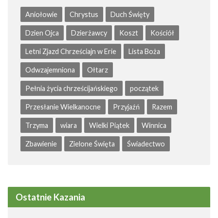
Aniołowie
Chrystus
Duch Święty
Dzien Ojca
Dzierżawcy
Koszt
Kościół
Letni Zjazd Chrześciajn w Erie
Lista Boża
Odwzajemniona
Ołtarz
Pełnia życia chrześcijańskiego
początek
Przesłanie Wielkanocne
Przyjaźń
Razem
Trzyma
wiara
Wielki Piątek
Winnica
Zbawienie
Zielone Święta
Świadectwo
Ostatnie Kazania