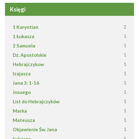
Księgi
1 Koryntian
2
1 Łukasza
1
2 Samuela
1
Dz. Apostolskie
1
Hebrajczykow
1
Izajasza
1
Jana 3: 1-16
1
Josuego
1
List do Hebrajczyków
1
Marka
1
Mateusza
1
Objawienie Św. Jana
1
Łukasza
5