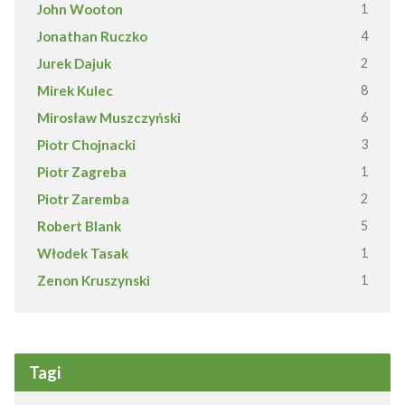
John Wooton
1
Jonathan Ruczko
4
Jurek Dajuk
2
Mirek Kulec
8
Mirosław Muszczyński
6
Piotr Chojnacki
3
Piotr Zagreba
1
Piotr Zaremba
2
Robert Blank
5
Włodek Tasak
1
Zenon Kruszynski
1
Tagi