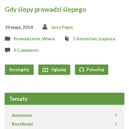
Gdy ślepy prowadzi ślepego
20 maja, 2014
Jerry Popis
Prowadzenie
,
Wiara
1 Koryntian
,
Izajasza
0 Comments
Szczegóły
Oglądaj
Połuchaj
Tematy
Aniołowie
1
Bezsilność
1