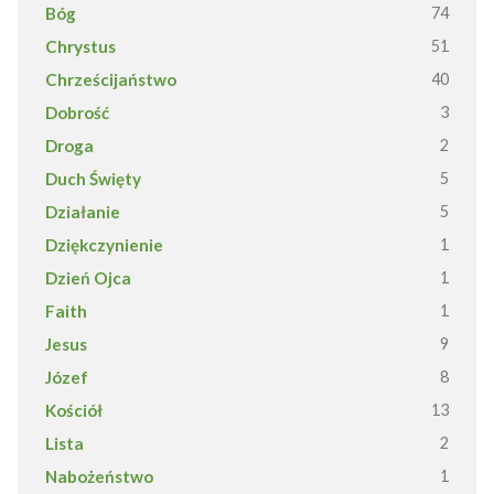
Bóg
74
Chrystus
51
Chrześcijaństwo
40
Dobrość
3
Droga
2
Duch Święty
5
Działanie
5
Dziękczynienie
1
Dzień Ojca
1
Faith
1
Jesus
9
Józef
8
Kościół
13
Lista
2
Nabożeństwo
1