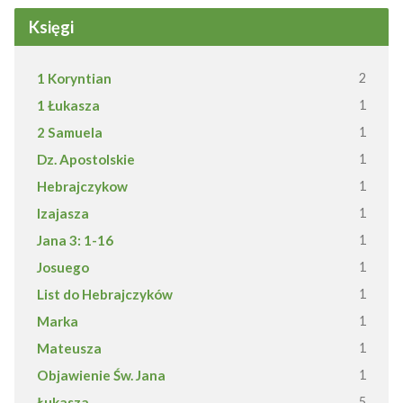
Księgi
1 Koryntian
2
1 Łukasza
1
2 Samuela
1
Dz. Apostolskie
1
Hebrajczykow
1
Izajasza
1
Jana 3: 1-16
1
Josuego
1
List do Hebrajczyków
1
Marka
1
Mateusza
1
Objawienie Św. Jana
1
Łukasza
5