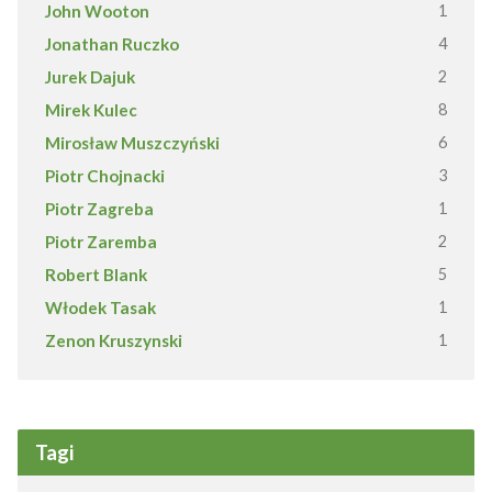
John Wooton
1
Jonathan Ruczko
4
Jurek Dajuk
2
Mirek Kulec
8
Mirosław Muszczyński
6
Piotr Chojnacki
3
Piotr Zagreba
1
Piotr Zaremba
2
Robert Blank
5
Włodek Tasak
1
Zenon Kruszynski
1
Tagi