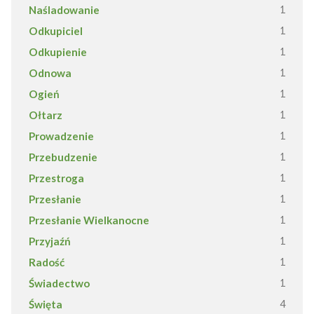
Naśladowanie
1
Odkupiciel
1
Odkupienie
1
Odnowa
1
Ogień
1
Ołtarz
1
Prowadzenie
1
Przebudzenie
1
Przestroga
1
Przesłanie
1
Przesłanie Wielkanocne
1
Przyjaźń
1
Radość
1
Świadectwo
1
Święta
4