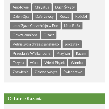
Aniołowie
Chrystus
Duch Święty
Dzien Ojca
Dzierżawcy
Koszt
Kościół
Letni Zjazd Chrześciajn w Erie
Lista Boża
Odwzajemniona
Ołtarz
Pełnia życia chrześcijańskiego
początek
Przesłanie Wielkanocne
Przyjaźń
Razem
Trzyma
wiara
Wielki Piątek
Winnica
Zbawienie
Zielone Święta
Świadectwo
Ostatnie Kazania