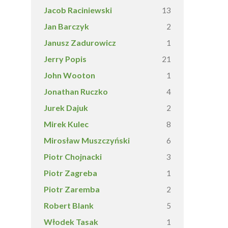
Jacob Raciniewski
13
Jan Barczyk
2
Janusz Zadurowicz
1
Jerry Popis
21
John Wooton
1
Jonathan Ruczko
4
Jurek Dajuk
2
Mirek Kulec
8
Mirosław Muszczyński
6
Piotr Chojnacki
3
Piotr Zagreba
1
Piotr Zaremba
2
Robert Blank
5
Włodek Tasak
1