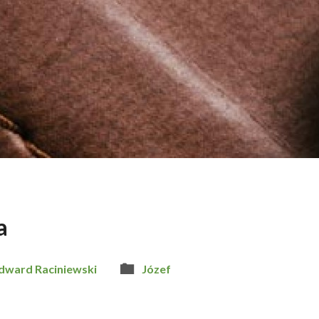
a
dward Raciniewski
Józef