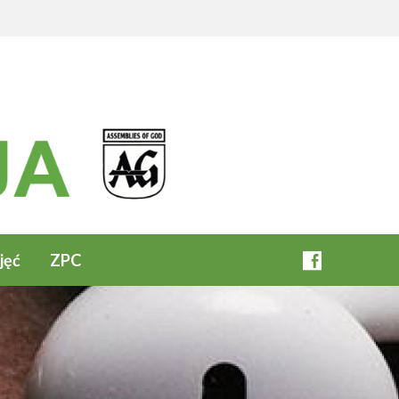
jęć
ZPC