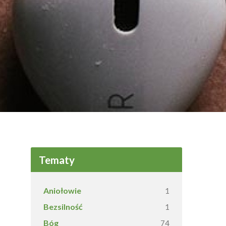
Tematy
Aniołowie
1
Bezsilność
1
Bóg
74