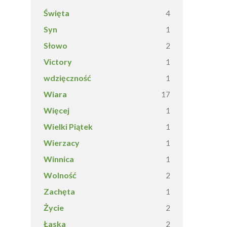
Święta
4
Syn
1
Słowo
2
Victory
1
wdzięczność
1
Wiara
17
Więcej
1
Wielki Piątek
1
Wierzacy
1
Winnica
1
Wolność
2
Zachęta
1
Życie
2
Łaska
2