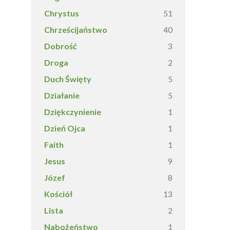
Chrystus
51
Chrześcijaństwo
40
Dobrość
3
Droga
2
Duch Święty
5
Działanie
5
Dziękczynienie
1
Dzień Ojca
1
Faith
1
Jesus
9
Józef
8
Kościół
13
Lista
2
Nabożeństwo
1