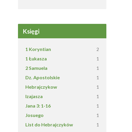
Księgi
1 Koryntian
2
1 Łukasza
1
2 Samuela
1
Dz. Apostolskie
1
Hebrajczykow
1
Izajasza
1
Jana 3: 1-16
1
Josuego
1
List do Hebrajczyków
1