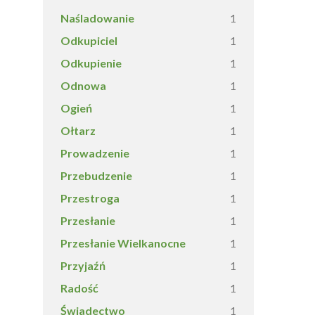
Naśladowanie
1
Odkupiciel
1
Odkupienie
1
Odnowa
1
Ogień
1
Ołtarz
1
Prowadzenie
1
Przebudzenie
1
Przestroga
1
Przesłanie
1
Przesłanie Wielkanocne
1
Przyjaźń
1
Radość
1
Świadectwo
1