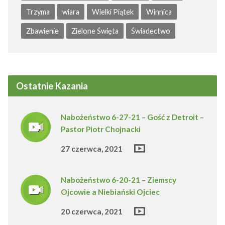
Trzyma
wiara
Wielki Piątek
Winnica
Zbawienie
Zielone Święta
Świadectwo
Ostatnie Kazania
Nabożeństwo 6-27-21 – Gość z Detroit –
Pastor Piotr Chojnacki
27 czerwca, 2021
Nabożeństwo 6-20-21 – Ziemscy
Ojcowie a Niebiański Ojciec
20 czerwca, 2021