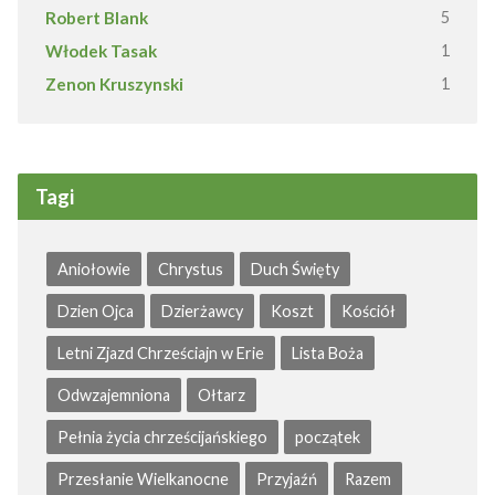
Robert Blank
5
Włodek Tasak
1
Zenon Kruszynski
1
Tagi
Aniołowie
Chrystus
Duch Święty
Dzien Ojca
Dzierżawcy
Koszt
Kościół
Letni Zjazd Chrześciajn w Erie
Lista Boża
Odwzajemniona
Ołtarz
Pełnia życia chrześcijańskiego
początek
Przesłanie Wielkanocne
Przyjaźń
Razem