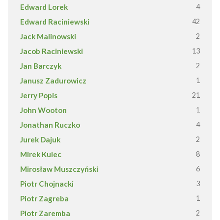
Edward Lorek
4
Edward Raciniewski
42
Jack Malinowski
2
Jacob Raciniewski
13
Jan Barczyk
2
Janusz Zadurowicz
1
Jerry Popis
21
John Wooton
1
Jonathan Ruczko
4
Jurek Dajuk
2
Mirek Kulec
8
Mirosław Muszczyński
6
Piotr Chojnacki
3
Piotr Zagreba
1
Piotr Zaremba
2