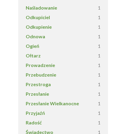
Naśladowanie
1
Odkupiciel
1
Odkupienie
1
Odnowa
1
Ogień
1
Ołtarz
1
Prowadzenie
1
Przebudzenie
1
Przestroga
1
Przesłanie
1
Przesłanie Wielkanocne
1
Przyjaźń
1
Radość
1
Świadectwo
1