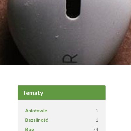
Tematy
Aniołowie
1
Bezsilność
1
Bóg
74