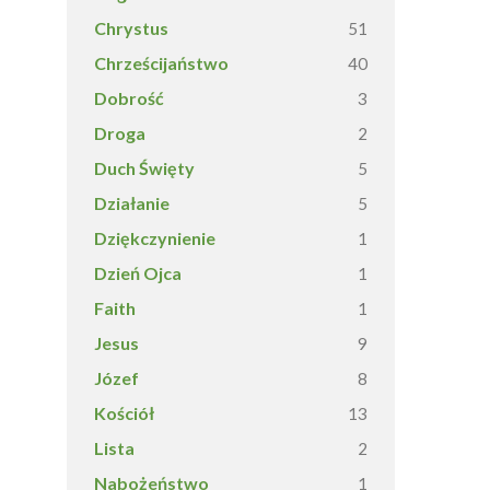
Chrystus
51
Chrześcijaństwo
40
Dobrość
3
Droga
2
Duch Święty
5
Działanie
5
Dziękczynienie
1
Dzień Ojca
1
Faith
1
Jesus
9
Józef
8
Kościół
13
Lista
2
Nabożeństwo
1