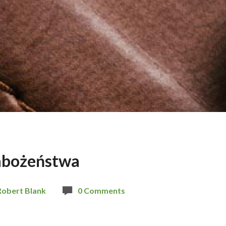
abożeństwa
Robert Blank
0 Comments