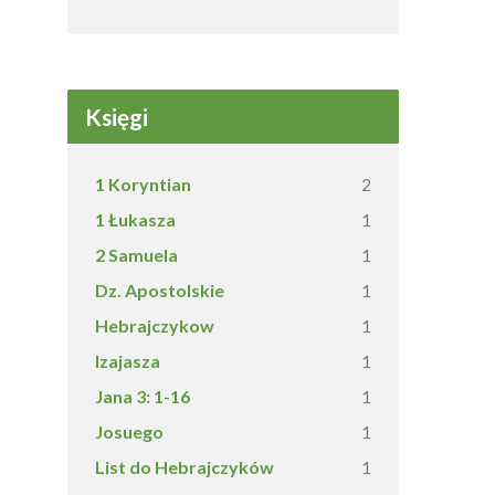
Księgi
1 Koryntian
2
1 Łukasza
1
2 Samuela
1
Dz. Apostolskie
1
Hebrajczykow
1
Izajasza
1
Jana 3: 1-16
1
Josuego
1
List do Hebrajczyków
1