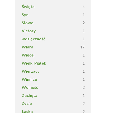
Święta
4
Syn
1
Słowo
2
Victory
1
wdzięczność
1
Wiara
17
Więcej
1
Wielki Piątek
1
Wierzacy
1
Winnica
1
Wolność
2
Zachęta
1
Życie
2
Łaska
2