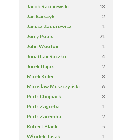
Jacob Raciniewski
13
Jan Barczyk
2
Janusz Zadurowicz
1
Jerry Popis
21
John Wooton
1
Jonathan Ruczko
4
Jurek Dajuk
2
Mirek Kulec
8
Mirosław Muszczyński
6
Piotr Chojnacki
3
Piotr Zagreba
1
Piotr Zaremba
2
Robert Blank
5
Włodek Tasak
1