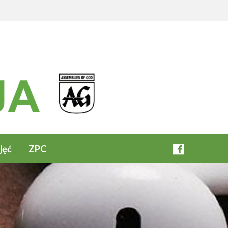
jęć
ZPC