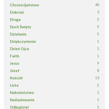
Chrześcijaństwo
40
Dobrość
3
Droga
2
Duch Święty
5
Działanie
5
Dziękczynienie
1
Dzień Ojca
1
Faith
1
Jesus
9
Józef
8
Kościół
13
Lista
2
Nabożeństwo
1
Naśladowanie
1
Odkupiciel
1