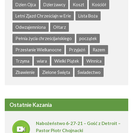
Dzien Ojca
Dzierżawcy
Koszt
Kościół
Letni Zjazd Chrześciajn w Erie
Lista Boża
Odwzajemniona
Ołtarz
Pełnia życia chrześcijańskiego
początek
Przesłanie Wielkanocne
Przyjaźń
Razem
Trzyma
wiara
Wielki Piątek
Winnica
Zbawienie
Zielone Święta
Świadectwo
Ostatnie Kazania
Nabożeństwo 6-27-21 – Gość z Detroit –
Pastor Piotr Chojnacki