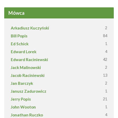
Mówca
Arkadiusz Kuczyński
2
Bill Popis
84
Ed Schick
1
Edward Lorek
4
Edward Raciniewski
42
Jack Malinowski
2
Jacob Raciniewski
13
Jan Barczyk
2
Janusz Zadurowicz
1
Jerry Popis
21
John Wooton
1
Jonathan Ruczko
4