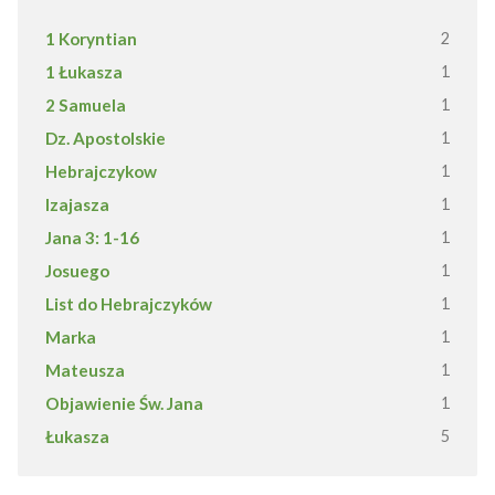
1 Koryntian
2
1 Łukasza
1
2 Samuela
1
Dz. Apostolskie
1
Hebrajczykow
1
Izajasza
1
Jana 3: 1-16
1
Josuego
1
List do Hebrajczyków
1
Marka
1
Mateusza
1
Objawienie Św. Jana
1
Łukasza
5