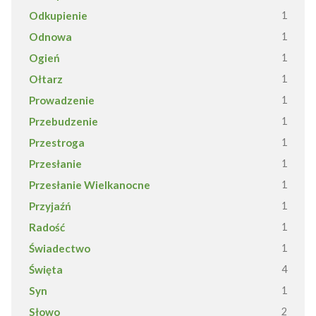
Odkupienie
1
Odnowa
1
Ogień
1
Ołtarz
1
Prowadzenie
1
Przebudzenie
1
Przestroga
1
Przesłanie
1
Przesłanie Wielkanocne
1
Przyjaźń
1
Radość
1
Świadectwo
1
Święta
4
Syn
1
Słowo
2