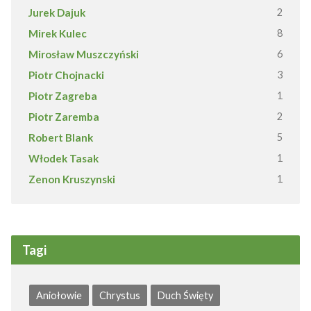
Jurek Dajuk
2
Mirek Kulec
8
Mirosław Muszczyński
6
Piotr Chojnacki
3
Piotr Zagreba
1
Piotr Zaremba
2
Robert Blank
5
Włodek Tasak
1
Zenon Kruszynski
1
Tagi
Aniołowie
Chrystus
Duch Święty