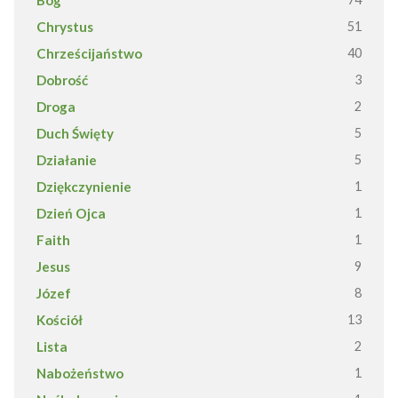
Chrystus
51
Chrześcijaństwo
40
Dobrość
3
Droga
2
Duch Święty
5
Działanie
5
Dziękczynienie
1
Dzień Ojca
1
Faith
1
Jesus
9
Józef
8
Kościół
13
Lista
2
Nabożeństwo
1