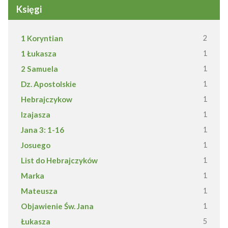
Księgi
1 Koryntian
2
1 Łukasza
1
2 Samuela
1
Dz. Apostolskie
1
Hebrajczykow
1
Izajasza
1
Jana 3: 1-16
1
Josuego
1
List do Hebrajczyków
1
Marka
1
Mateusza
1
Objawienie Św. Jana
1
Łukasza
5