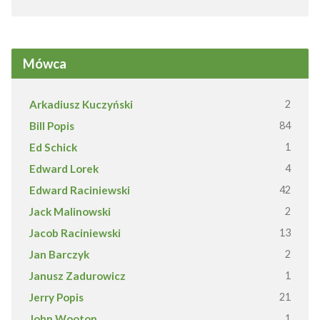
Mówca
Arkadiusz Kuczyński
2
Bill Popis
84
Ed Schick
1
Edward Lorek
4
Edward Raciniewski
42
Jack Malinowski
2
Jacob Raciniewski
13
Jan Barczyk
2
Janusz Zadurowicz
1
Jerry Popis
21
John Wooton
1