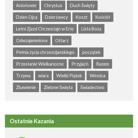
Aniołowie
Chrystus
Duch Święty
Dzien Ojca
Dzierżawcy
Koszt
Kościół
Letni Zjazd Chrześciajn w Erie
Lista Boża
Odwzajemniona
Ołtarz
Pełnia życia chrześcijańskiego
początek
Przesłanie Wielkanocne
Przyjaźń
Razem
Trzyma
wiara
Wielki Piątek
Winnica
Zbawienie
Zielone Święta
Świadectwo
Ostatnie Kazania