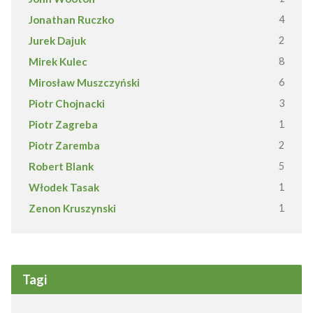
Jonathan Ruczko
4
Jurek Dajuk
2
Mirek Kulec
8
Mirosław Muszczyński
6
Piotr Chojnacki
3
Piotr Zagreba
1
Piotr Zaremba
2
Robert Blank
5
Włodek Tasak
1
Zenon Kruszynski
1
Tagi