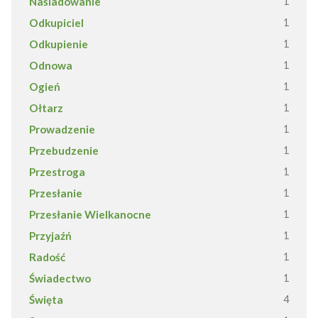
Naśladowanie
1
Odkupiciel
1
Odkupienie
1
Odnowa
1
Ogień
1
Ołtarz
1
Prowadzenie
1
Przebudzenie
1
Przestroga
1
Przesłanie
1
Przesłanie Wielkanocne
1
Przyjaźń
1
Radość
1
Świadectwo
1
Święta
4