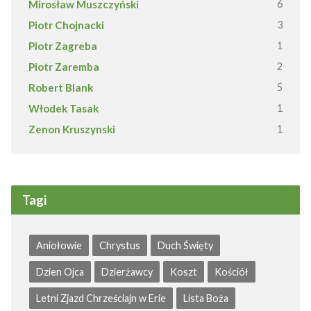
Mirosław Muszczyński
6
Piotr Chojnacki
3
Piotr Zagreba
1
Piotr Zaremba
2
Robert Blank
5
Włodek Tasak
1
Zenon Kruszynski
1
Tagi
Aniołowie
Chrystus
Duch Święty
Dzien Ojca
Dzierżawcy
Koszt
Kościół
Letni Zjazd Chrześciajn w Erie
Lista Boża