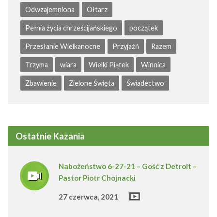
Odwzajemniona
Ołtarz
Pełnia życia chrześcijańskiego
początek
Przesłanie Wielkanocne
Przyjaźń
Razem
Trzyma
wiara
Wielki Piątek
Winnica
Zbawienie
Zielone Święta
Świadectwo
Ostatnie Kazania
Nabożeństwo 6-27-21 – Gość z Detroit –
Pastor Piotr Chojnacki
27 czerwca, 2021