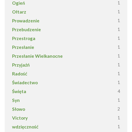
Ogień
1
Ołtarz
1
Prowadzenie
1
Przebudzenie
1
Przestroga
1
Przesłanie
1
Przesłanie Wielkanocne
1
Przyjaźń
1
Radość
1
Świadectwo
1
Święta
4
Syn
1
Słowo
2
Victory
1
wdzięczność
1