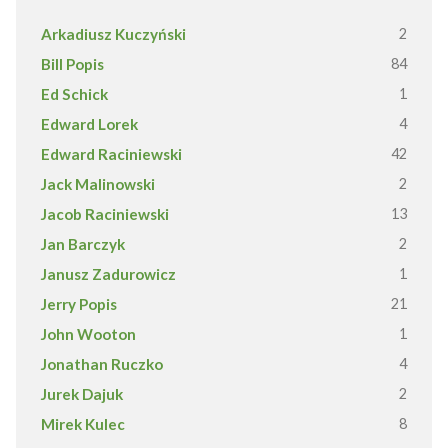
Arkadiusz Kuczyński
2
Bill Popis
84
Ed Schick
1
Edward Lorek
4
Edward Raciniewski
42
Jack Malinowski
2
Jacob Raciniewski
13
Jan Barczyk
2
Janusz Zadurowicz
1
Jerry Popis
21
John Wooton
1
Jonathan Ruczko
4
Jurek Dajuk
2
Mirek Kulec
8