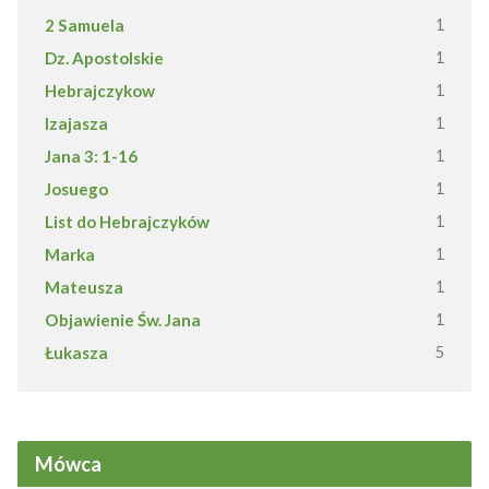
2 Samuela
1
Dz. Apostolskie
1
Hebrajczykow
1
Izajasza
1
Jana 3: 1-16
1
Josuego
1
List do Hebrajczyków
1
Marka
1
Mateusza
1
Objawienie Św. Jana
1
Łukasza
5
Mówca