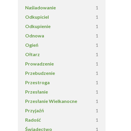
Naśladowanie
1
Odkupiciel
1
Odkupienie
1
Odnowa
1
Ogień
1
Ołtarz
1
Prowadzenie
1
Przebudzenie
1
Przestroga
1
Przesłanie
1
Przesłanie Wielkanocne
1
Przyjaźń
1
Radość
1
Świadectwo
1