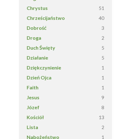
Chrystus
51
Chrześcijaństwo
40
Dobrość
3
Droga
2
Duch Święty
5
Działanie
5
Dziękczynienie
1
Dzień Ojca
1
Faith
1
Jesus
9
Józef
8
Kościół
13
Lista
2
Nabożeństwo
1