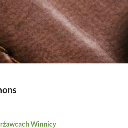
mons
erżawcach Winnicy