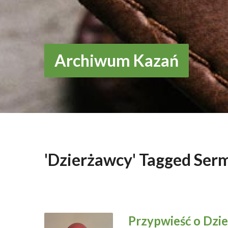
Archiwum Kazań
'Dzierżawcy' Tagged Ser
Przypwieść o Dzi