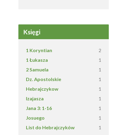
Księgi
1 Koryntian
2
1 Łukasza
1
2 Samuela
1
Dz. Apostolskie
1
Hebrajczykow
1
Izajasza
1
Jana 3: 1-16
1
Josuego
1
List do Hebrajczyków
1