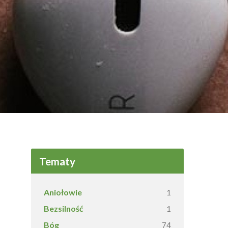
Tematy
Aniołowie
1
Bezsilność
1
Bóg
74