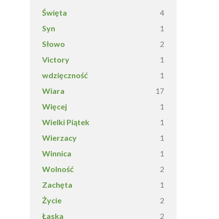
Święta
4
Syn
1
Słowo
2
Victory
1
wdzięczność
1
Wiara
17
Więcej
1
Wielki Piątek
1
Wierzacy
1
Winnica
1
Wolność
2
Zachęta
1
Życie
2
Łaska
2