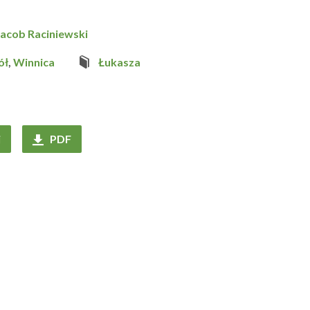
Jacob Raciniewski
ół
,
Winnica
Łukasza
j
PDF