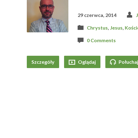
29 czerwca, 2014
Chrystus
,
Jesus
,
Kości
0 Comments
Szczegóły
Oglądaj
Połucha