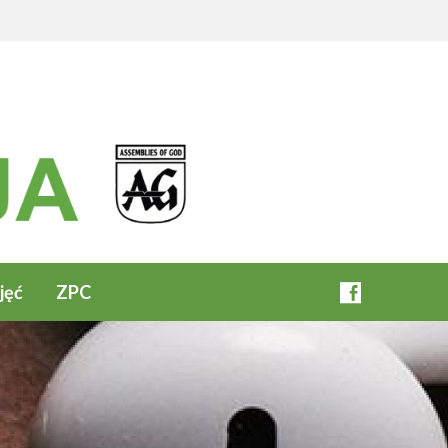
jęć
ZPC