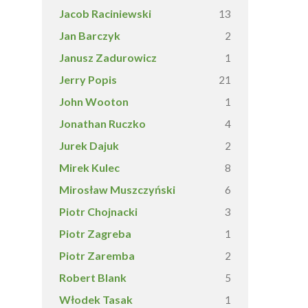
Jacob Raciniewski
13
Jan Barczyk
2
Janusz Zadurowicz
1
Jerry Popis
21
John Wooton
1
Jonathan Ruczko
4
Jurek Dajuk
2
Mirek Kulec
8
Mirosław Muszczyński
6
Piotr Chojnacki
3
Piotr Zagreba
1
Piotr Zaremba
2
Robert Blank
5
Włodek Tasak
1