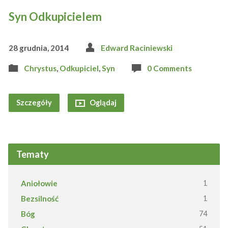
Syn Odkupicielem
28 grudnia, 2014
Edward Raciniewski
Chrystus
,
Odkupiciel
,
Syn
0 Comments
Szczegóły
Oglądaj
Tematy
Aniołowie
1
Bezsilność
1
Bóg
74