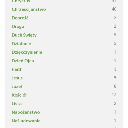
Chrystus
51
Chrześcijaństwo
40
Dobrość
3
Droga
2
Duch Święty
5
Działanie
5
Dziękczynienie
1
Dzień Ojca
1
Faith
1
Jesus
9
Józef
8
Kościół
13
Lista
2
Nabożeństwo
1
Naśladowanie
1