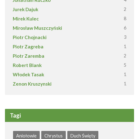
Jurek Dajuk
2
Mirek Kulec
8
Mirosław Muszczyński
6
Piotr Chojnacki
3
Piotr Zagreba
1
Piotr Zaremba
2
Robert Blank
5
Włodek Tasak
1
Zenon Kruszynski
1
Tagi
Aniołowie
Chrystus
Duch Święty