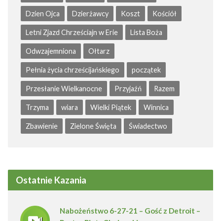
Dzien Ojca
Dzierżawcy
Koszt
Kościół
Letni Zjazd Chrześciajn w Erie
Lista Boża
Odwzajemniona
Ołtarz
Pełnia życia chrześcijańskiego
początek
Przesłanie Wielkanocne
Przyjaźń
Razem
Trzyma
wiara
Wielki Piątek
Winnica
Zbawienie
Zielone Święta
Świadectwo
Ostatnie Kazania
Nabożeństwo 6-27-21 – Gość z Detroit –