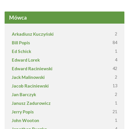
Mówca
Arkadiusz Kuczyński
2
Bill Popis
84
Ed Schick
1
Edward Lorek
4
Edward Raciniewski
42
Jack Malinowski
2
Jacob Raciniewski
13
Jan Barczyk
2
Janusz Zadurowicz
1
Jerry Popis
21
John Wooton
1
Jonathan Ruczko
4