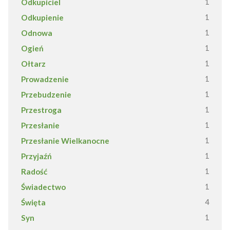
Odkupiciel
1
Odkupienie
1
Odnowa
1
Ogień
1
Ołtarz
1
Prowadzenie
1
Przebudzenie
1
Przestroga
1
Przesłanie
1
Przesłanie Wielkanocne
1
Przyjaźń
1
Radość
1
Świadectwo
1
Święta
4
Syn
1