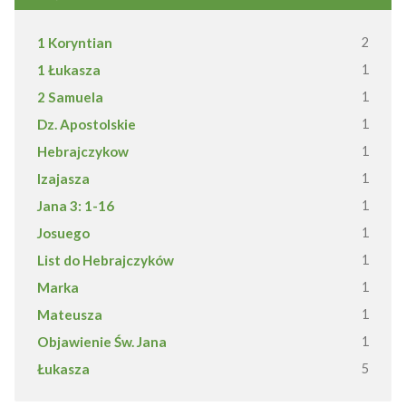
1 Koryntian
2
1 Łukasza
1
2 Samuela
1
Dz. Apostolskie
1
Hebrajczykow
1
Izajasza
1
Jana 3: 1-16
1
Josuego
1
List do Hebrajczyków
1
Marka
1
Mateusza
1
Objawienie Św. Jana
1
Łukasza
5