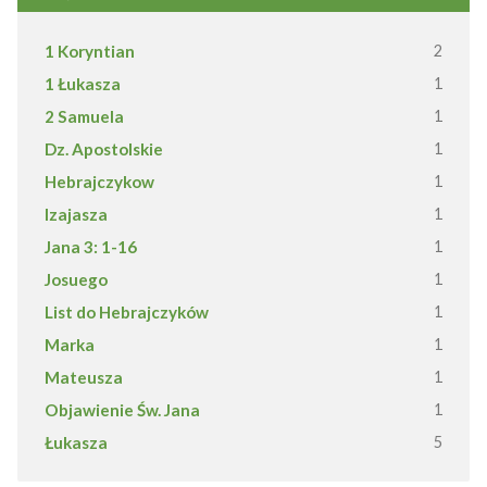
1 Koryntian
2
1 Łukasza
1
2 Samuela
1
Dz. Apostolskie
1
Hebrajczykow
1
Izajasza
1
Jana 3: 1-16
1
Josuego
1
List do Hebrajczyków
1
Marka
1
Mateusza
1
Objawienie Św. Jana
1
Łukasza
5