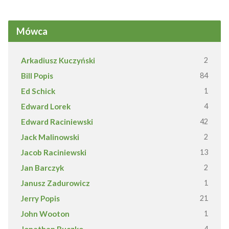
Mówca
Arkadiusz Kuczyński
2
Bill Popis
84
Ed Schick
1
Edward Lorek
4
Edward Raciniewski
42
Jack Malinowski
2
Jacob Raciniewski
13
Jan Barczyk
2
Janusz Zadurowicz
1
Jerry Popis
21
John Wooton
1
Jonathan Ruczko
4