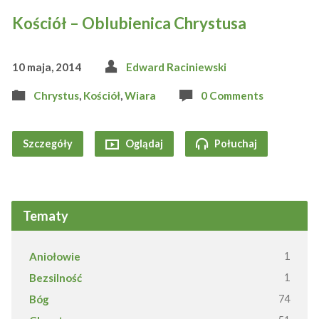
Kościół – Oblubienica Chrystusa
10 maja, 2014
Edward Raciniewski
Chrystus
,
Kościół
,
Wiara
0 Comments
Szczegóły
Oglądaj
Połuchaj
Tematy
Aniołowie
1
Bezsilność
1
Bóg
74