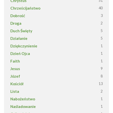
Chrystus
51
Chrześcijaństwo
40
Dobrość
3
Droga
2
Duch Święty
5
Działanie
5
Dziękczynienie
1
Dzień Ojca
1
Faith
1
Jesus
9
Józef
8
Kościół
13
Lista
2
Nabożeństwo
1
Naśladowanie
1