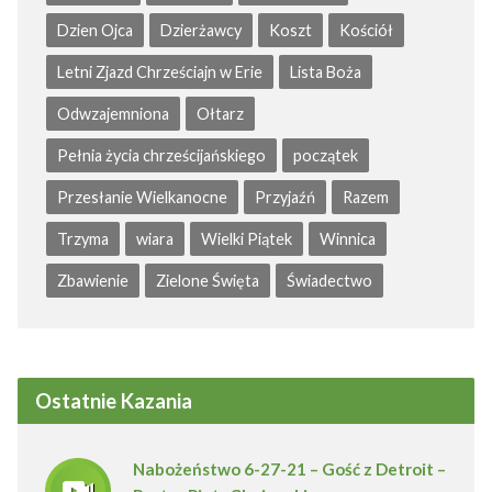
Dzien Ojca
Dzierżawcy
Koszt
Kościół
Letni Zjazd Chrześciajn w Erie
Lista Boża
Odwzajemniona
Ołtarz
Pełnia życia chrześcijańskiego
początek
Przesłanie Wielkanocne
Przyjaźń
Razem
Trzyma
wiara
Wielki Piątek
Winnica
Zbawienie
Zielone Święta
Świadectwo
Ostatnie Kazania
Nabożeństwo 6-27-21 – Gość z Detroit –