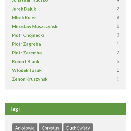
Jurek Dajuk
2
Mirek Kulec
8
Mirosław Muszczyński
6
Piotr Chojnacki
3
Piotr Zagreba
1
Piotr Zaremba
2
Robert Blank
5
Włodek Tasak
1
Zenon Kruszynski
1
Tagi
Aniołowie
Chrystus
Duch Święty