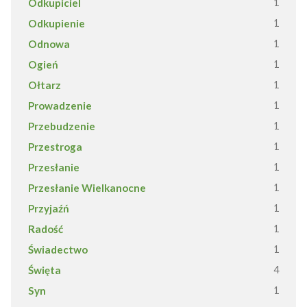
Odkupiciel
1
Odkupienie
1
Odnowa
1
Ogień
1
Ołtarz
1
Prowadzenie
1
Przebudzenie
1
Przestroga
1
Przesłanie
1
Przesłanie Wielkanocne
1
Przyjaźń
1
Radość
1
Świadectwo
1
Święta
4
Syn
1