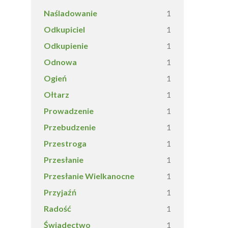
Naśladowanie
1
Odkupiciel
1
Odkupienie
1
Odnowa
1
Ogień
1
Ołtarz
1
Prowadzenie
1
Przebudzenie
1
Przestroga
1
Przesłanie
1
Przesłanie Wielkanocne
1
Przyjaźń
1
Radość
1
Świadectwo
1