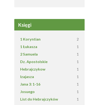
Księgi
1 Koryntian
2
1 Łukasza
1
2 Samuela
1
Dz. Apostolskie
1
Hebrajczykow
1
Izajasza
1
Jana 3: 1-16
1
Josuego
1
List do Hebrajczyków
1