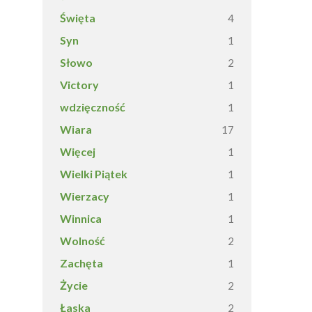
Święta
4
Syn
1
Słowo
2
Victory
1
wdzięczność
1
Wiara
17
Więcej
1
Wielki Piątek
1
Wierzacy
1
Winnica
1
Wolność
2
Zachęta
1
Życie
2
Łaska
2