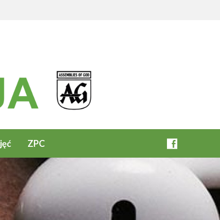
jęć
ZPC