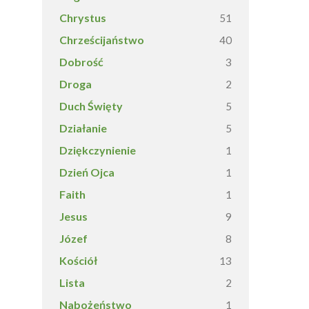
Chrystus
51
Chrześcijaństwo
40
Dobrość
3
Droga
2
Duch Święty
5
Działanie
5
Dziękczynienie
1
Dzień Ojca
1
Faith
1
Jesus
9
Józef
8
Kościół
13
Lista
2
Nabożeństwo
1