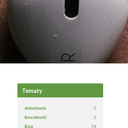
Tematy
Aniołowie
1
Bezsilność
1
Bóg
74