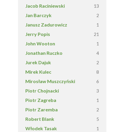
Jacob Raciniewski
13
Jan Barczyk
2
Janusz Zadurowicz
1
Jerry Popis
21
John Wooton
1
Jonathan Ruczko
4
Jurek Dajuk
2
Mirek Kulec
8
Mirosław Muszczyński
6
Piotr Chojnacki
3
Piotr Zagreba
1
Piotr Zaremba
2
Robert Blank
5
Włodek Tasak
1