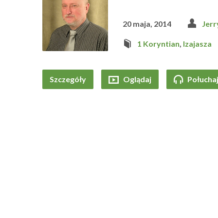
20 maja, 2014
Jerr
1 Koryntian
,
Izajasza
Szczegóły
Oglądaj
Połucha