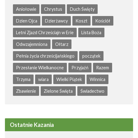
Aniołowie
Chrystus
Duch Święty
Dzien Ojca
Dzierżawcy
Koszt
Kościół
Letni Zjazd Chrześciajn w Erie
Lista Boża
Odwzajemniona
Ołtarz
Pełnia życia chrześcijańskiego
początek
Przesłanie Wielkanocne
Przyjaźń
Razem
Trzyma
wiara
Wielki Piątek
Winnica
Zbawienie
Zielone Święta
Świadectwo
Ostatnie Kazania