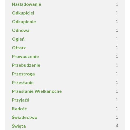
Naśladowanie
1
Odkupiciel
1
Odkupienie
1
Odnowa
1
Ogień
1
Ołtarz
1
Prowadzenie
1
Przebudzenie
1
Przestroga
1
Przesłanie
1
Przesłanie Wielkanocne
1
Przyjaźń
1
Radość
1
Świadectwo
1
Święta
4