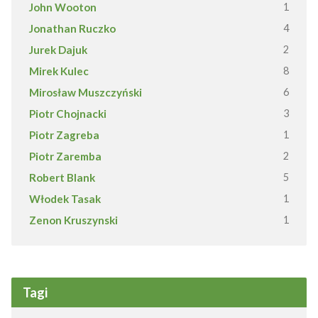
John Wooton
1
Jonathan Ruczko
4
Jurek Dajuk
2
Mirek Kulec
8
Mirosław Muszczyński
6
Piotr Chojnacki
3
Piotr Zagreba
1
Piotr Zaremba
2
Robert Blank
5
Włodek Tasak
1
Zenon Kruszynski
1
Tagi