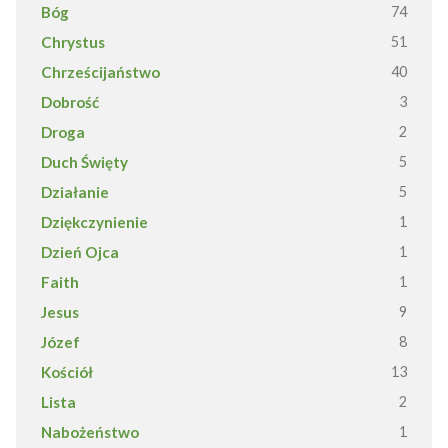
Bóg
74
Chrystus
51
Chrześcijaństwo
40
Dobrość
3
Droga
2
Duch Święty
5
Działanie
5
Dziękczynienie
1
Dzień Ojca
1
Faith
1
Jesus
9
Józef
8
Kościół
13
Lista
2
Nabożeństwo
1