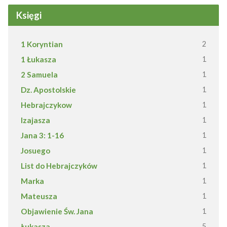
Księgi
1 Koryntian
2
1 Łukasza
1
2 Samuela
1
Dz. Apostolskie
1
Hebrajczykow
1
Izajasza
1
Jana 3: 1-16
1
Josuego
1
List do Hebrajczyków
1
Marka
1
Mateusza
1
Objawienie Św. Jana
1
Łukasza
5