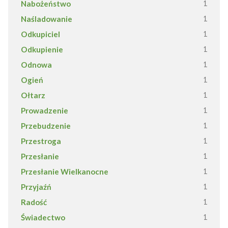
Nabożeństwo
1
Naśladowanie
1
Odkupiciel
1
Odkupienie
1
Odnowa
1
Ogień
1
Ołtarz
1
Prowadzenie
1
Przebudzenie
1
Przestroga
1
Przesłanie
1
Przesłanie Wielkanocne
1
Przyjaźń
1
Radość
1
Świadectwo
1