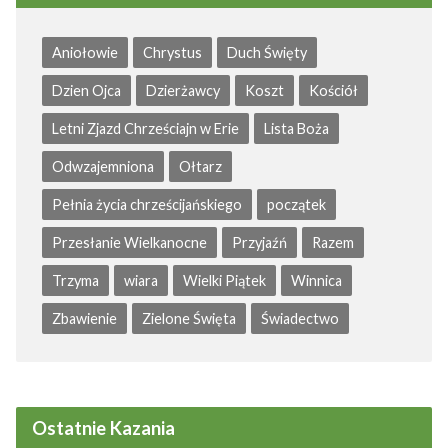
Aniołowie
Chrystus
Duch Święty
Dzien Ojca
Dzierżawcy
Koszt
Kościół
Letni Zjazd Chrześciajn w Erie
Lista Boża
Odwzajemniona
Ołtarz
Pełnia życia chrześcijańskiego
początek
Przesłanie Wielkanocne
Przyjaźń
Razem
Trzyma
wiara
Wielki Piątek
Winnica
Zbawienie
Zielone Święta
Świadectwo
Ostatnie Kazania