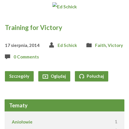
Training for Victory
17 sierpnia, 2014
Ed Schick
Faith
,
Victory
0 Comments
Szczegóły
Oglądaj
Połuchaj
Tematy
Aniołowie
1