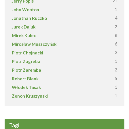
Jerry Popis
21
John Wooton
1
Jonathan Ruczko
4
Jurek Dajuk
2
Mirek Kulec
8
Mirosław Muszczyński
6
Piotr Chojnacki
3
Piotr Zagreba
1
Piotr Zaremba
2
Robert Blank
5
Włodek Tasak
1
Zenon Kruszynski
1
Tagi