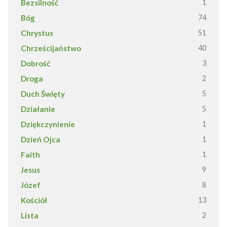
Bezsilność
1
Bóg
74
Chrystus
51
Chrześcijaństwo
40
Dobrość
3
Droga
2
Duch Święty
5
Działanie
5
Dziękczynienie
1
Dzień Ojca
1
Faith
1
Jesus
9
Józef
8
Kościół
13
Lista
2