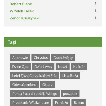
Robert Blank
5
Włodek Tasak
1
Zenon Kruszynski
1
Tagi
Aniołowie
Chrystus
Duch Święty
Dzien Ojca
Dzierżawcy
Koszt
Kościół
Letni Zjazd Chrześciajn w Erie
Lista Boża
Odwzajemniona
Ołtarz
Pełnia życia chrześcijańskiego
początek
Przesłanie Wielkanocne
Przyjaźń
Razem