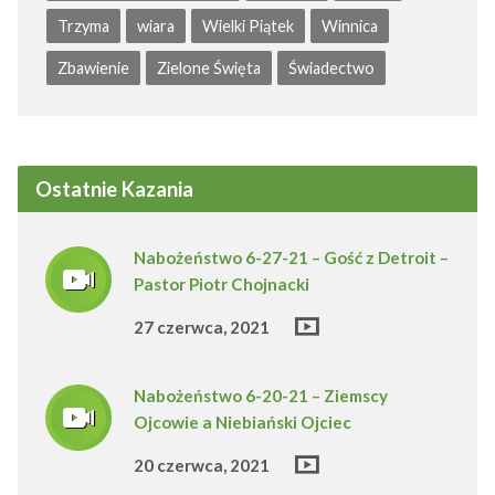
Trzyma
wiara
Wielki Piątek
Winnica
Zbawienie
Zielone Święta
Świadectwo
Ostatnie Kazania
Nabożeństwo 6-27-21 – Gość z Detroit –
Pastor Piotr Chojnacki
27 czerwca, 2021
Nabożeństwo 6-20-21 – Ziemscy
Ojcowie a Niebiański Ojciec
20 czerwca, 2021