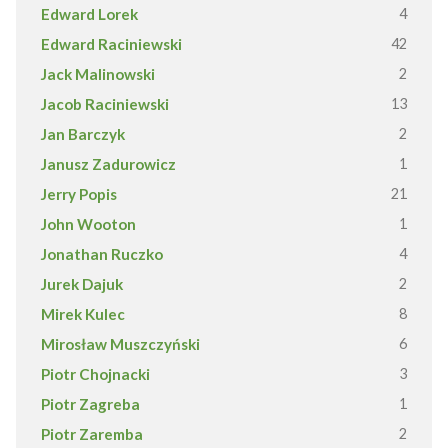
Edward Lorek
4
Edward Raciniewski
42
Jack Malinowski
2
Jacob Raciniewski
13
Jan Barczyk
2
Janusz Zadurowicz
1
Jerry Popis
21
John Wooton
1
Jonathan Ruczko
4
Jurek Dajuk
2
Mirek Kulec
8
Mirosław Muszczyński
6
Piotr Chojnacki
3
Piotr Zagreba
1
Piotr Zaremba
2