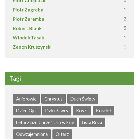
Piotr Chojnacki
3
Piotr Zagreba
1
Piotr Zaremba
2
Robert Blank
5
Włodek Tasak
1
Zenon Kruszynski
1
Tagi
Aniołowie
Chrystus
Duch Święty
Dzien Ojca
Dzierżawcy
Koszt
Kościół
Letni Zjazd Chrześciajn w Erie
Lista Boża
Odwzajemniona
Ołtarz