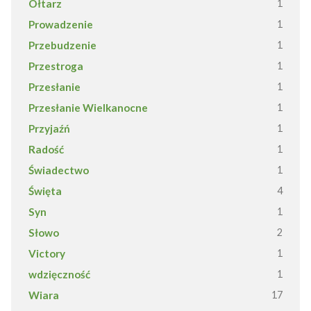
Ołtarz
1
Prowadzenie
1
Przebudzenie
1
Przestroga
1
Przesłanie
1
Przesłanie Wielkanocne
1
Przyjaźń
1
Radość
1
Świadectwo
1
Święta
4
Syn
1
Słowo
2
Victory
1
wdzięczność
1
Wiara
17