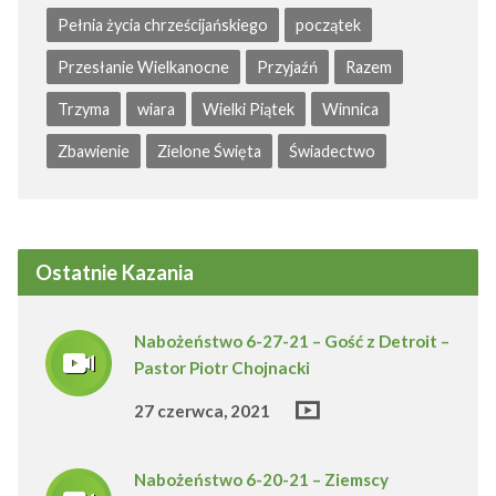
Pełnia życia chrześcijańskiego
początek
Przesłanie Wielkanocne
Przyjaźń
Razem
Trzyma
wiara
Wielki Piątek
Winnica
Zbawienie
Zielone Święta
Świadectwo
Ostatnie Kazania
Nabożeństwo 6-27-21 – Gość z Detroit –
Pastor Piotr Chojnacki
27 czerwca, 2021
Nabożeństwo 6-20-21 – Ziemscy