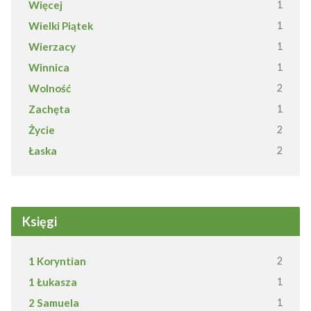
Więcej
1
Wielki Piątek
1
Wierzacy
1
Winnica
1
Wolność
2
Zachęta
1
Życie
2
Łaska
2
Księgi
1 Koryntian
2
1 Łukasza
1
2 Samuela
1