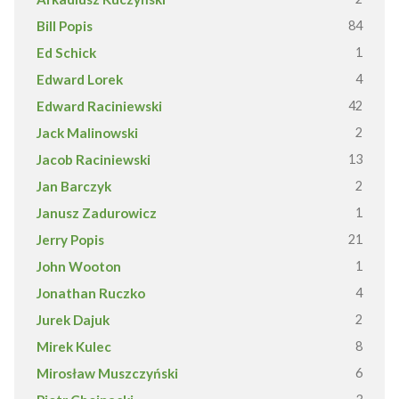
Bill Popis
84
Ed Schick
1
Edward Lorek
4
Edward Raciniewski
42
Jack Malinowski
2
Jacob Raciniewski
13
Jan Barczyk
2
Janusz Zadurowicz
1
Jerry Popis
21
John Wooton
1
Jonathan Ruczko
4
Jurek Dajuk
2
Mirek Kulec
8
Mirosław Muszczyński
6