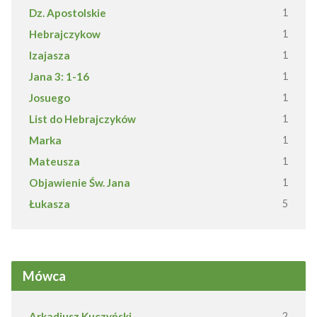
Dz. Apostolskie
1
Hebrajczykow
1
Izajasza
1
Jana 3: 1-16
1
Josuego
1
List do Hebrajczyków
1
Marka
1
Mateusza
1
Objawienie Św. Jana
1
Łukasza
5
Mówca
Arkadiusz Kuczyński
2