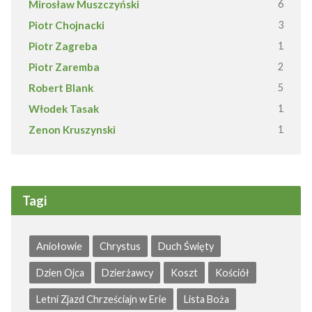
Mirosław Muszczyński
6
Piotr Chojnacki
3
Piotr Zagreba
1
Piotr Zaremba
2
Robert Blank
5
Włodek Tasak
1
Zenon Kruszynski
1
Tagi
Aniołowie
Chrystus
Duch Święty
Dzien Ojca
Dzierżawcy
Koszt
Kościół
Letni Zjazd Chrześciajn w Erie
Lista Boża