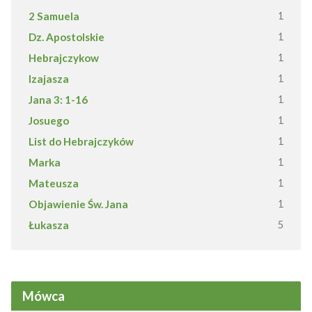
2 Samuela
1
Dz. Apostolskie
1
Hebrajczykow
1
Izajasza
1
Jana 3: 1-16
1
Josuego
1
List do Hebrajczyków
1
Marka
1
Mateusza
1
Objawienie Św. Jana
1
Łukasza
5
Mówca