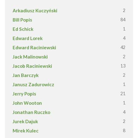
Arkadiusz Kuczyński
2
Bill Popis
84
Ed Schick
1
Edward Lorek
4
Edward Raciniewski
42
Jack Malinowski
2
Jacob Raciniewski
13
Jan Barczyk
2
Janusz Zadurowicz
1
Jerry Popis
21
John Wooton
1
Jonathan Ruczko
4
Jurek Dajuk
2
Mirek Kulec
8