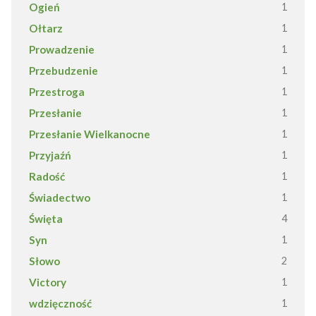
Ogień
1
Ołtarz
1
Prowadzenie
1
Przebudzenie
1
Przestroga
1
Przesłanie
1
Przesłanie Wielkanocne
1
Przyjaźń
1
Radość
1
Świadectwo
1
Święta
4
Syn
1
Słowo
2
Victory
1
wdzięczność
1