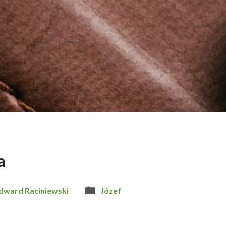
a
dward Raciniewski
Józef