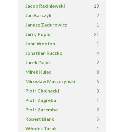
Jacob Raciniewski
13
Jan Barczyk
2
Janusz Zadurowicz
1
Jerry Popis
21
John Wooton
1
Jonathan Ruczko
4
Jurek Dajuk
2
Mirek Kulec
8
Mirosław Muszczyński
6
Piotr Chojnacki
3
Piotr Zagreba
1
Piotr Zaremba
2
Robert Blank
5
Włodek Tasak
1