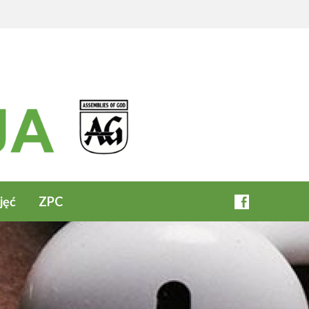
jęć
ZPC