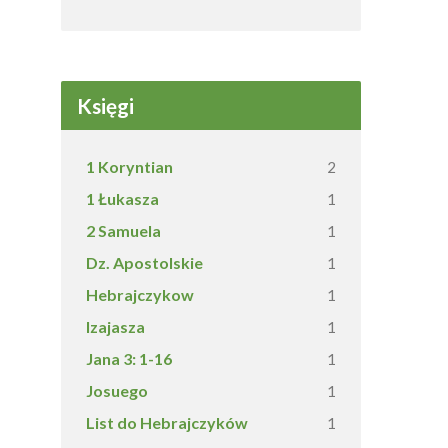
Księgi
1 Koryntian
2
1 Łukasza
1
2 Samuela
1
Dz. Apostolskie
1
Hebrajczykow
1
Izajasza
1
Jana 3: 1-16
1
Josuego
1
List do Hebrajczyków
1