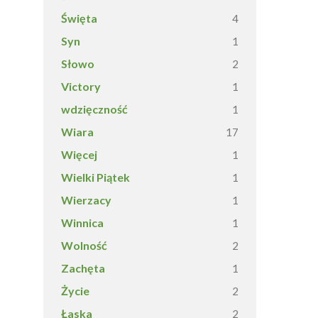
Święta
4
Syn
1
Słowo
2
Victory
1
wdzięczność
1
Wiara
17
Więcej
1
Wielki Piątek
1
Wierzacy
1
Winnica
1
Wolność
2
Zachęta
1
Życie
2
Łaska
2