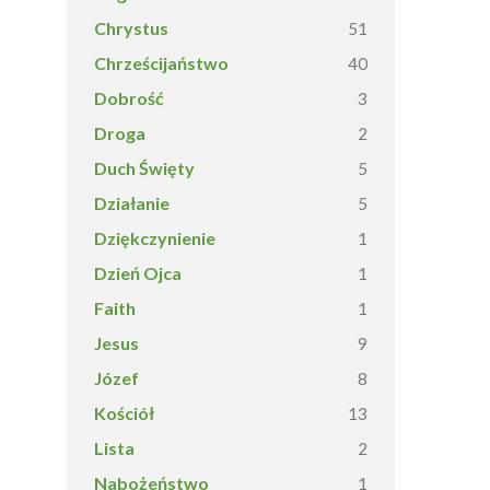
Chrystus
51
Chrześcijaństwo
40
Dobrość
3
Droga
2
Duch Święty
5
Działanie
5
Dziękczynienie
1
Dzień Ojca
1
Faith
1
Jesus
9
Józef
8
Kościół
13
Lista
2
Nabożeństwo
1