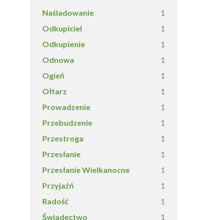
Naśladowanie
1
Odkupiciel
1
Odkupienie
1
Odnowa
1
Ogień
1
Ołtarz
1
Prowadzenie
1
Przebudzenie
1
Przestroga
1
Przesłanie
1
Przesłanie Wielkanocne
1
Przyjaźń
1
Radość
1
Świadectwo
1