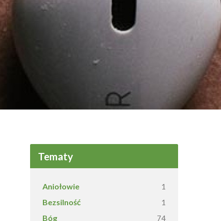
Tematy
Aniołowie
1
Bezsilność
1
Bóg
74