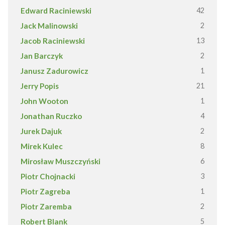
Edward Raciniewski
42
Jack Malinowski
2
Jacob Raciniewski
13
Jan Barczyk
2
Janusz Zadurowicz
1
Jerry Popis
21
John Wooton
1
Jonathan Ruczko
4
Jurek Dajuk
2
Mirek Kulec
8
Mirosław Muszczyński
6
Piotr Chojnacki
3
Piotr Zagreba
1
Piotr Zaremba
2
Robert Blank
5