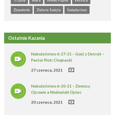
Trzyma
wiara
Wielki Piątek
Winnica
Zbawienie
Zielone Święta
Świadectwo
Ostatnie Kazania
Nabożeństwo 6-27-21 – Gość z Detroit –
Pastor Piotr Chojnacki
27 czerwca, 2021
Nabożeństwo 6-20-21 – Ziemscy
Ojcowie a Niebiański Ojciec
20 czerwca, 2021