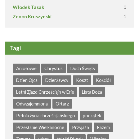
Włodek Tasak
1
Zenon Kruszynski
1
Tagi
Aniołowie
Chrystus
Duch Święty
Dzien Ojca
Dzierżawcy
Koszt
Kościół
Letni Zjazd Chrześciajn w Erie
Lista Boża
Odwzajemniona
Ołtarz
Pełnia życia chrześcijańskiego
początek
Przesłanie Wielkanocne
Przyjaźń
Razem