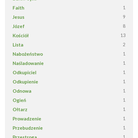
Faith
1
Jesus
9
Józef
8
Kościół
13
Lista
2
Nabożeństwo
1
Naśladowanie
1
Odkupiciel
1
Odkupienie
1
Odnowa
1
Ogień
1
Ołtarz
1
Prowadzenie
1
Przebudzenie
1
Przestroga
1