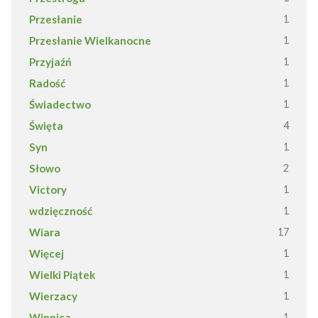
Przesłanie
1
Przesłanie Wielkanocne
1
Przyjaźń
1
Radość
1
Świadectwo
1
Święta
4
Syn
1
Słowo
2
Victory
1
wdzięczność
1
Wiara
17
Więcej
1
Wielki Piątek
1
Wierzacy
1
Winnica
1