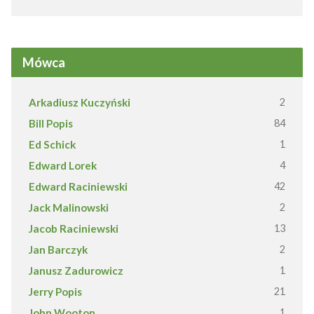
Mówca
Arkadiusz Kuczyński
2
Bill Popis
84
Ed Schick
1
Edward Lorek
4
Edward Raciniewski
42
Jack Malinowski
2
Jacob Raciniewski
13
Jan Barczyk
2
Janusz Zadurowicz
1
Jerry Popis
21
John Wooton
1