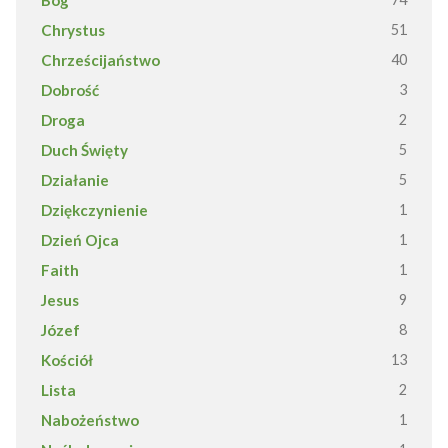
Chrystus
51
Chrześcijaństwo
40
Dobrość
3
Droga
2
Duch Święty
5
Działanie
5
Dziękczynienie
1
Dzień Ojca
1
Faith
1
Jesus
9
Józef
8
Kościół
13
Lista
2
Nabożeństwo
1