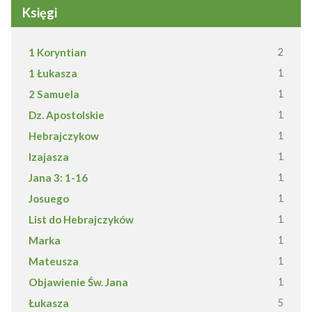
Księgi
1 Koryntian
2
1 Łukasza
1
2 Samuela
1
Dz. Apostolskie
1
Hebrajczykow
1
Izajasza
1
Jana 3: 1-16
1
Josuego
1
List do Hebrajczyków
1
Marka
1
Mateusza
1
Objawienie Św. Jana
1
Łukasza
5