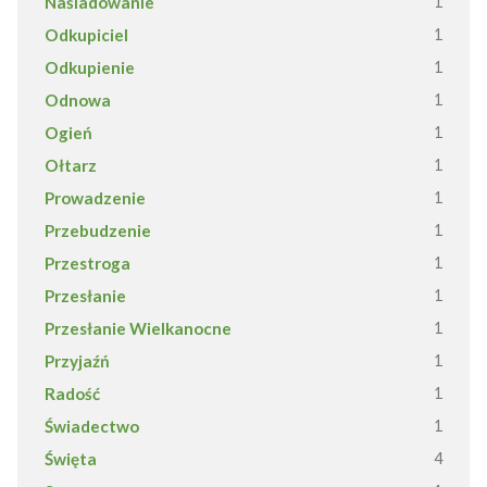
Naśladowanie
1
Odkupiciel
1
Odkupienie
1
Odnowa
1
Ogień
1
Ołtarz
1
Prowadzenie
1
Przebudzenie
1
Przestroga
1
Przesłanie
1
Przesłanie Wielkanocne
1
Przyjaźń
1
Radość
1
Świadectwo
1
Święta
4