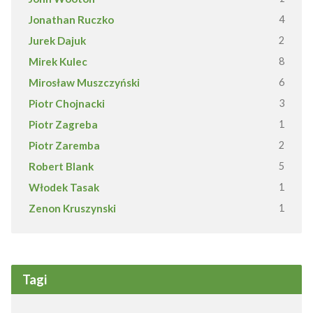
Jonathan Ruczko
4
Jurek Dajuk
2
Mirek Kulec
8
Mirosław Muszczyński
6
Piotr Chojnacki
3
Piotr Zagreba
1
Piotr Zaremba
2
Robert Blank
5
Włodek Tasak
1
Zenon Kruszynski
1
Tagi