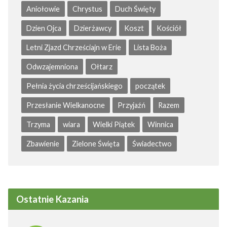
Aniołowie
Chrystus
Duch Święty
Dzien Ojca
Dzierżawcy
Koszt
Kościół
Letni Zjazd Chrześciajn w Erie
Lista Boża
Odwzajemniona
Ołtarz
Pełnia życia chrześcijańskiego
początek
Przesłanie Wielkanocne
Przyjaźń
Razem
Trzyma
wiara
Wielki Piątek
Winnica
Zbawienie
Zielone Święta
Świadectwo
Ostatnie Kazania