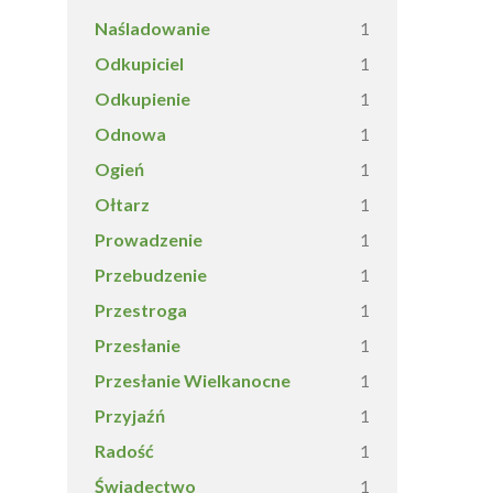
Naśladowanie
1
Odkupiciel
1
Odkupienie
1
Odnowa
1
Ogień
1
Ołtarz
1
Prowadzenie
1
Przebudzenie
1
Przestroga
1
Przesłanie
1
Przesłanie Wielkanocne
1
Przyjaźń
1
Radość
1
Świadectwo
1