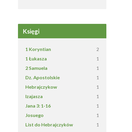
Księgi
1 Koryntian
2
1 Łukasza
1
2 Samuela
1
Dz. Apostolskie
1
Hebrajczykow
1
Izajasza
1
Jana 3: 1-16
1
Josuego
1
List do Hebrajczyków
1