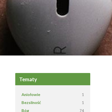
Tematy
Aniołowie
1
Bezsilność
1
Bóg
74