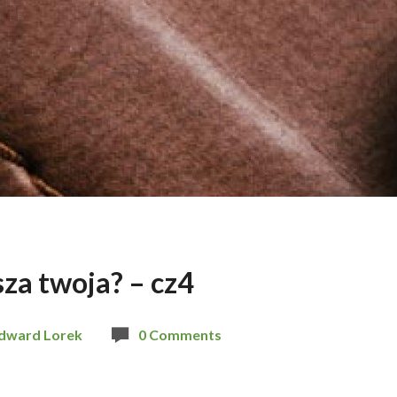
sza twoja? – cz4
dward Lorek
0 Comments