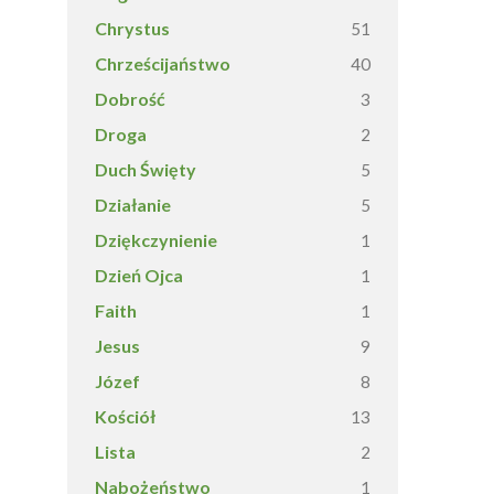
Chrystus
51
Chrześcijaństwo
40
Dobrość
3
Droga
2
Duch Święty
5
Działanie
5
Dziękczynienie
1
Dzień Ojca
1
Faith
1
Jesus
9
Józef
8
Kościół
13
Lista
2
Nabożeństwo
1