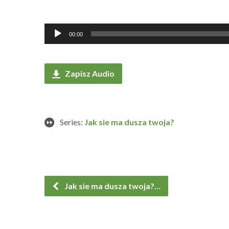
Odtwarzacz
00:00
plików
dźwiękowych
Zapisz Audio
Series:
Jak sie ma dusza twoja?
Jak sie ma dusza twoja?…