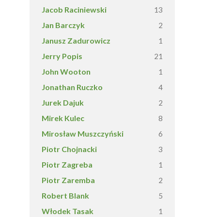
Jacob Raciniewski
13
Jan Barczyk
2
Janusz Zadurowicz
1
Jerry Popis
21
John Wooton
1
Jonathan Ruczko
4
Jurek Dajuk
2
Mirek Kulec
8
Mirosław Muszczyński
6
Piotr Chojnacki
3
Piotr Zagreba
1
Piotr Zaremba
2
Robert Blank
5
Włodek Tasak
1