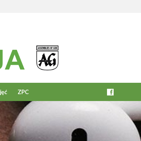
jęć
ZPC