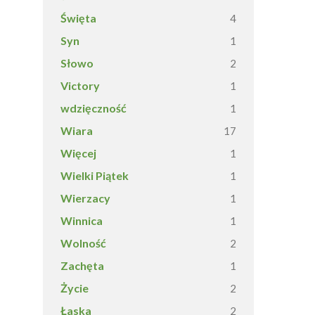
Święta
4
Syn
1
Słowo
2
Victory
1
wdzięczność
1
Wiara
17
Więcej
1
Wielki Piątek
1
Wierzacy
1
Winnica
1
Wolność
2
Zachęta
1
Życie
2
Łaska
2