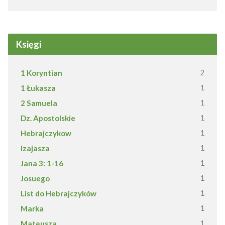
Księgi
1 Koryntian
2
1 Łukasza
1
2 Samuela
1
Dz. Apostolskie
1
Hebrajczykow
1
Izajasza
1
Jana 3: 1-16
1
Josuego
1
List do Hebrajczyków
1
Marka
1
Mateusza
1