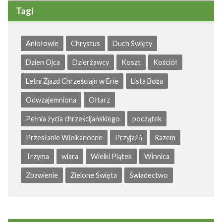
Tagi
Aniołowie
Chrystus
Duch Święty
Dzien Ojca
Dzierżawcy
Koszt
Kościół
Letni Zjazd Chrześciajn w Erie
Lista Boża
Odwzajemniona
Ołtarz
Pełnia życia chrześcijańskiego
początek
Przesłanie Wielkanocne
Przyjaźń
Razem
Trzyma
wiara
Wielki Piątek
Winnica
Zbawienie
Zielone Święta
Świadectwo