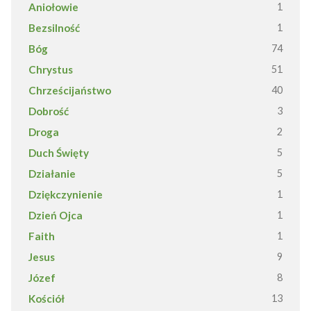
Aniołowie
1
Bezsilność
1
Bóg
74
Chrystus
51
Chrześcijaństwo
40
Dobrość
3
Droga
2
Duch Święty
5
Działanie
5
Dziękczynienie
1
Dzień Ojca
1
Faith
1
Jesus
9
Józef
8
Kościół
13