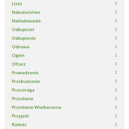
Lista
2
Nabożeństwo
1
Naśladowanie
1
Odkupiciel
1
Odkupienie
1
Odnowa
1
Ogień
1
Ołtarz
1
Prowadzenie
1
Przebudzenie
1
Przestroga
1
Przesłanie
1
Przesłanie Wielkanocne
1
Przyjaźń
1
Radość
1