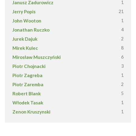
Janusz Zadurowicz
1
Jerry Popis
21
John Wooton
1
Jonathan Ruczko
4
Jurek Dajuk
2
Mirek Kulec
8
Mirosław Muszczyński
6
Piotr Chojnacki
3
Piotr Zagreba
1
Piotr Zaremba
2
Robert Blank
5
Włodek Tasak
1
Zenon Kruszynski
1