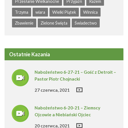
Przesłanie Wielkanocne
Przyjaźń
Razem
Trzyma
wiara
Wielki Piątek
Winnica
Zbawienie
Zielone Święta
Świadectwo
Ostatnie Kazania
Nabożeństwo 6-27-21 – Gość z Detroit –
Pastor Piotr Chojnacki
27 czerwca, 2021
Nabożeństwo 6-20-21 – Ziemscy
Ojcowie a Niebiański Ojciec
20 czerwca, 2021