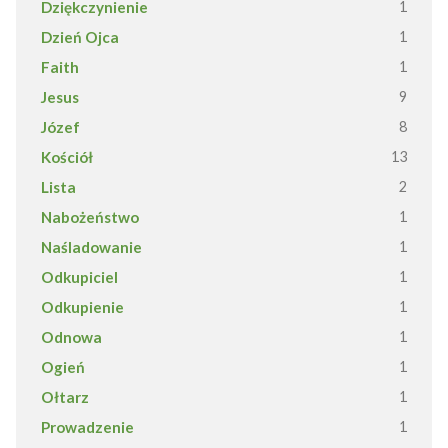
Dziękczynienie
1
Dzień Ojca
1
Faith
1
Jesus
9
Józef
8
Kościół
13
Lista
2
Nabożeństwo
1
Naśladowanie
1
Odkupiciel
1
Odkupienie
1
Odnowa
1
Ogień
1
Ołtarz
1
Prowadzenie
1