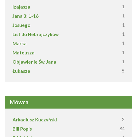
Izajasza
1
Jana 3: 1-16
1
Josuego
1
List do Hebrajczyków
1
Marka
1
Mateusza
1
Objawienie Św. Jana
1
Łukasza
5
Mówca
Arkadiusz Kuczyński
2
Bill Popis
84