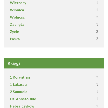
Wierzacy
1
Winnica
1
Wolność
2
Zachęta
1
Życie
2
Łaska
2
Księgi
1 Koryntian
2
1 Łukasza
1
2 Samuela
1
Dz. Apostolskie
1
Hebrajczykow
1