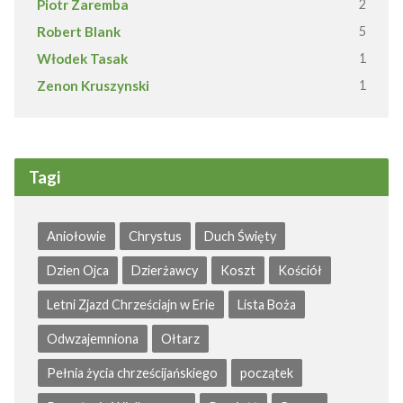
Piotr Zaremba
2
Robert Blank
5
Włodek Tasak
1
Zenon Kruszynski
1
Tagi
Aniołowie
Chrystus
Duch Święty
Dzien Ojca
Dzierżawcy
Koszt
Kościół
Letni Zjazd Chrześciajn w Erie
Lista Boża
Odwzajemniona
Ołtarz
Pełnia życia chrześcijańskiego
początek