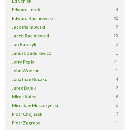
Ed Schick
1
Edward Lorek
4
Edward Raciniewski
42
Jack Malinowski
2
Jacob Raciniewski
13
Jan Barczyk
2
Janusz Zadurowicz
1
Jerry Popis
21
John Wooton
1
Jonathan Ruczko
4
Jurek Dajuk
2
Mirek Kulec
8
Mirosław Muszczyński
6
Piotr Chojnacki
3
Piotr Zagreba
1