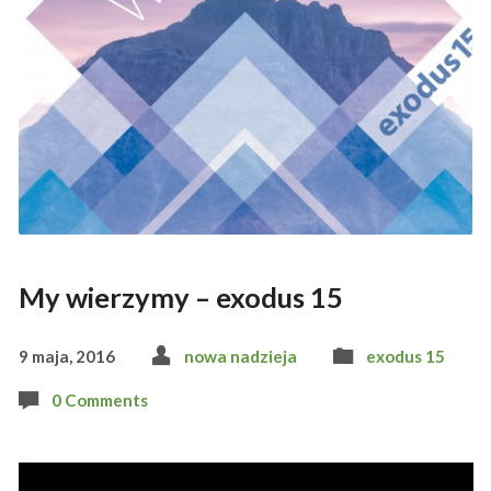
My wierzymy – exodus 15
9 maja, 2016
nowa nadzieja
exodus 15
0 Comments