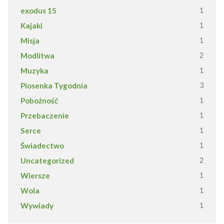
exodus 15
1
Kajaki
1
Misja
1
Modlitwa
2
Muzyka
1
Piosenka Tygodnia
3
Pobożność
1
Przebaczenie
1
Serce
1
Świadectwo
1
Uncategorized
2
Wiersze
1
Wola
1
Wywiady
1