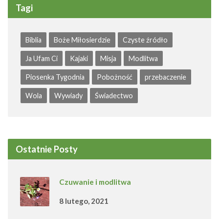
Tagi
Biblia
Boże Miłosierdzie
Czyste źródło
Ja Ufam Ci
Kajaki
Misja
Modlitwa
Piosenka Tygodnia
Pobożność
przebaczenie
Wola
Wywiady
Świadectwo
Ostatnie Posty
Czuwanie i modlitwa
8 lutego, 2021