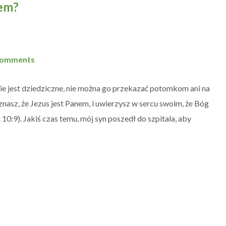
nem?
Comments
nie jest dziedziczne, nie można go przekazać potomkom ani na
znasz, że Jezus jest Panem, i uwierzysz w sercu swoim, że Bóg
0:9). Jakiś czas temu, mój syn poszedł do szpitala, aby