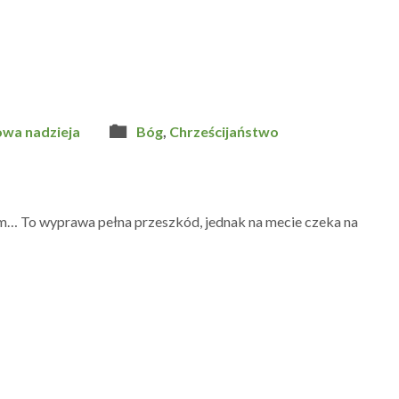
owa nadzieja
Bóg
,
Chrześcijaństwo
em… To wyprawa pełna przeszkód, jednak na mecie czeka na