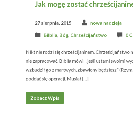
Jak mogę zostać chrześcijani
27 sierpnia, 2015
nowa nadzieja
Bilblia
,
Bóg
,
Chrześcijaństwo
0 
Nikt nie rodzi się chrześcijaninem. Chrześcijaństwo 
nie zapracować. Biblia mówi: „jeśli ustami swoimi wy
wzbudził go z martwych, zbawiony będziesz” (Rzym. 1
poddać się operacji. Musiał […]
Zobacz Wpis