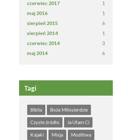
czerwiec 2017
1
maj 2016
1
sierpień 2015
6
sierpień 2014
1
czerwiec 2014
3
maj 2014
6
Tagi
Biblia
Boże Miłosierdzie
Czyste źródło
Ja Ufam Ci
Kajaki
Misja
Modlitwa