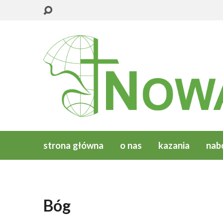
strona główna
o nas
kazania
nab
Bóg