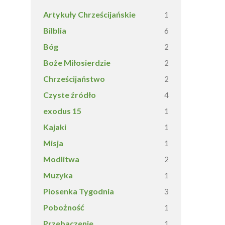
Artykuły Chrześcijańskie
1
Bilblia
6
Bóg
2
Boże Miłosierdzie
2
Chrześcijaństwo
2
Czyste źródło
4
exodus 15
1
Kajaki
1
Misja
1
Modlitwa
2
Muzyka
1
Piosenka Tygodnia
3
Pobożność
1
Przebaczenie
1