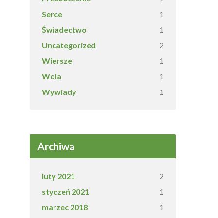
Serce
1
Świadectwo
1
Uncategorized
2
Wiersze
1
Wola
1
Wywiady
1
Archiwa
luty 2021
2
styczeń 2021
1
marzec 2018
1