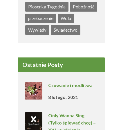
Piosenka Tygodnia
Pobożność
przebaczenie
Wola
Wywiady
Świadectwo
Ostatnie Posty
Czuwanie i modlitwa
8 lutego, 2021
Only Wanna Sing
(Tylko śpiewać chcę) –
XY Uwielbienie