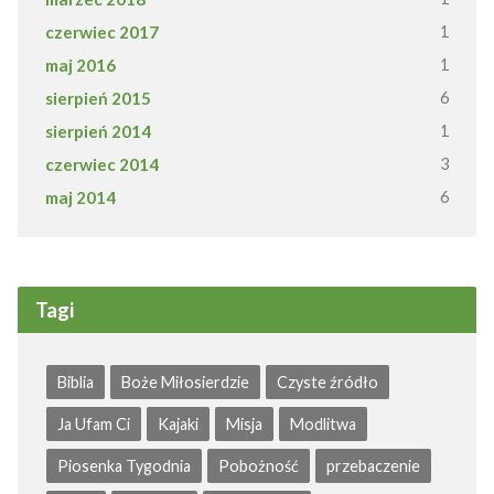
czerwiec 2017
1
maj 2016
1
sierpień 2015
6
sierpień 2014
1
czerwiec 2014
3
maj 2014
6
Tagi
Biblia
Boże Miłosierdzie
Czyste źródło
Ja Ufam Ci
Kajaki
Misja
Modlitwa
Piosenka Tygodnia
Pobożność
przebaczenie