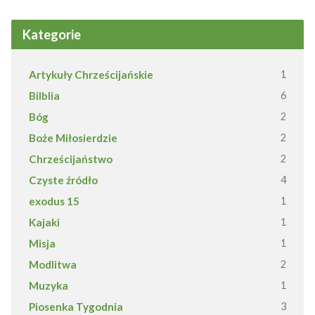
Kategorie
Artykuły Chrześcijańskie
1
Bilblia
6
Bóg
2
Boże Miłosierdzie
2
Chrześcijaństwo
2
Czyste źródło
4
exodus 15
1
Kajaki
1
Misja
1
Modlitwa
2
Muzyka
1
Piosenka Tygodnia
3