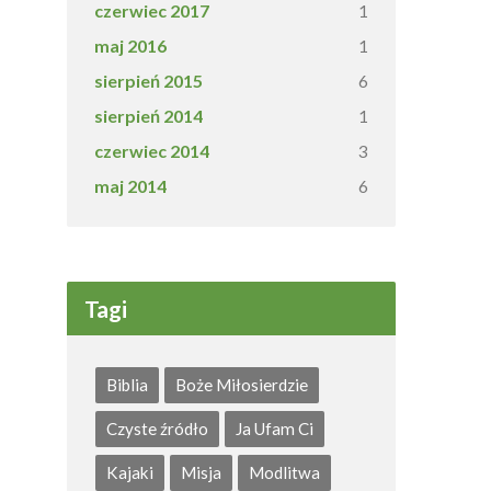
czerwiec 2017
1
maj 2016
1
sierpień 2015
6
sierpień 2014
1
czerwiec 2014
3
maj 2014
6
Tagi
Biblia
Boże Miłosierdzie
Czyste źródło
Ja Ufam Ci
Kajaki
Misja
Modlitwa