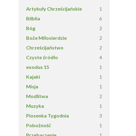
Artykuły Chrześcijańskie
1
Bilblia
6
Bóg
2
Boże Miłosierdzie
2
Chrześcijaństwo
2
Czyste źródło
4
exodus 15
1
Kajaki
1
Misja
1
Modlitwa
2
Muzyka
1
Piosenka Tygodnia
3
Pobożność
1
Przebaczenie
1