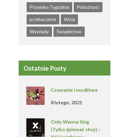
Piosenka Tygodnia
Pobożność
przebaczenie
Wola
Wywiady
Świadectwo
Ostatnie Posty
Czuwanie i modlitwa
8 lutego, 2021
Only Wanna Sing
(Tylko śpiewać chcę) –
XY Uwielbienie