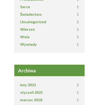
Serce
1
Świadectwo
1
Uncategorized
2
Wiersze
1
Wola
1
Wywiady
1
Archiwa
luty 2021
2
styczeń 2021
1
marzec 2018
1