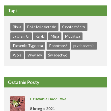
Tagi
Biblia
Boże Miłosierdzie
Czyste źródło
Ja Ufam Ci
Kajaki
Misja
Modlitwa
Piosenka Tygodnia
Pobożność
przebaczenie
Wola
Wywiady
Świadectwo
Ostatnie Posty
Czuwanie i modlitwa
8 lutego, 2021