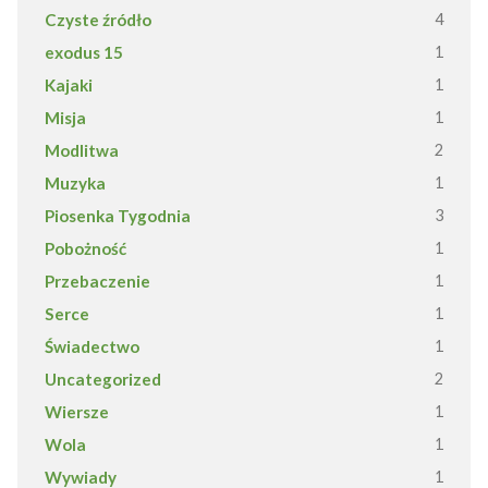
Czyste źródło
4
exodus 15
1
Kajaki
1
Misja
1
Modlitwa
2
Muzyka
1
Piosenka Tygodnia
3
Pobożność
1
Przebaczenie
1
Serce
1
Świadectwo
1
Uncategorized
2
Wiersze
1
Wola
1
Wywiady
1