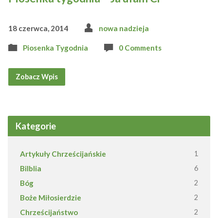
18 czerwca, 2014
nowa nadzieja
Piosenka Tygodnia
0 Comments
Zobacz Wpis
Kategorie
Artykuły Chrześcijańskie
1
Bilblia
6
Bóg
2
Boże Miłosierdzie
2
Chrześcijaństwo
2