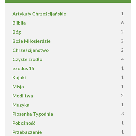
Artykuły Chrześcijańskie
1
Bilblia
6
Bóg
2
Boże Miłosierdzie
2
Chrześcijaństwo
2
Czyste źródło
4
exodus 15
1
Kajaki
1
Misja
1
Modlitwa
2
Muzyka
1
Piosenka Tygodnia
3
Pobożność
1
Przebaczenie
1