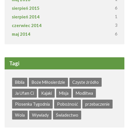
sierpień 2015
6
sierpień 2014
1
czerwiec 2014
3
maj 2014
6
Tagi
Biblia
Boże Miłosierdzie
Czyste źródło
Ja Ufam Ci
Kajaki
Misja
Modlitwa
Piosenka Tygodnia
Pobożność
przebaczenie
Wola
Wywiady
Świadectwo