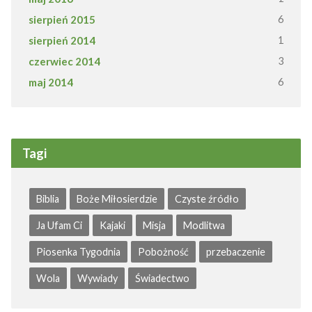
sierpień 2015
6
sierpień 2014
1
czerwiec 2014
3
maj 2014
6
Tagi
Biblia
Boże Miłosierdzie
Czyste źródło
Ja Ufam Ci
Kajaki
Misja
Modlitwa
Piosenka Tygodnia
Pobożność
przebaczenie
Wola
Wywiady
Świadectwo