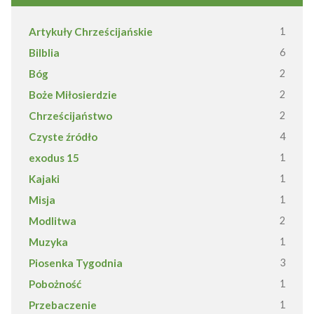
Artykuły Chrześcijańskie
1
Bilblia
6
Bóg
2
Boże Miłosierdzie
2
Chrześcijaństwo
2
Czyste źródło
4
exodus 15
1
Kajaki
1
Misja
1
Modlitwa
2
Muzyka
1
Piosenka Tygodnia
3
Pobożność
1
Przebaczenie
1