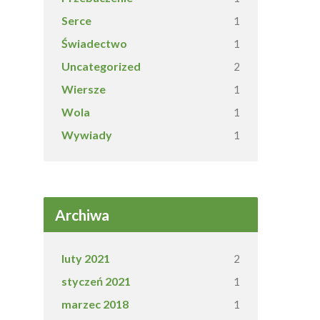
Serce
1
Świadectwo
1
Uncategorized
2
Wiersze
1
Wola
1
Wywiady
1
Archiwa
luty 2021
2
styczeń 2021
1
marzec 2018
1