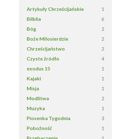
Artykuły Chrześcijańskie
1
Bilblia
6
Bóg
2
Boże Miłosierdzie
2
Chrześcijaństwo
2
Czyste źródło
4
exodus 15
1
Kajaki
1
Misja
1
Modlitwa
2
Muzyka
1
Piosenka Tygodnia
3
Pobożność
1
Przebaczenie
1