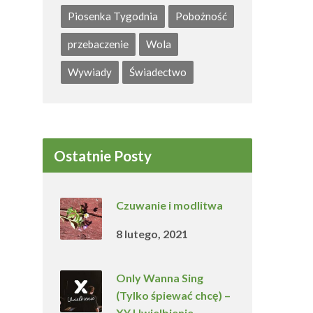
Piosenka Tygodnia
Pobożność
przebaczenie
Wola
Wywiady
Świadectwo
Ostatnie Posty
Czuwanie i modlitwa
8 lutego, 2021
Only Wanna Sing
(Tylko śpiewać chcę) –
XY Uwielbienie