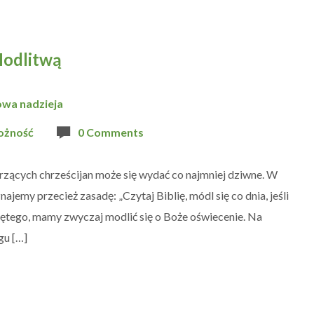
 Modlitwą
owa nadzieja
ożność
0 Comments
rzących chrześcijan może się wydać co najmniej dziwne. W
znajemy przecież zasadę: „Czytaj Biblię, módl się co dnia, jeśli
ętego, mamy zwyczaj modlić się o Boże oświecenie. Na
gu […]