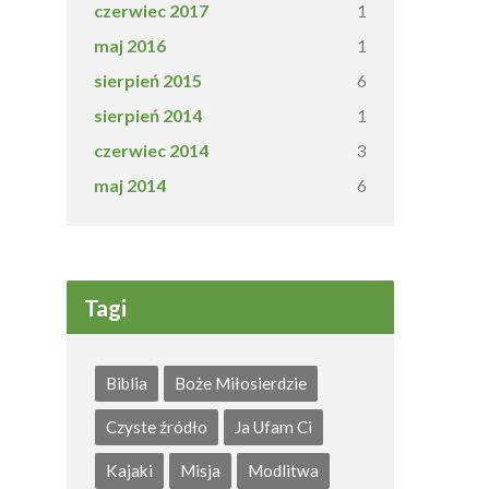
czerwiec 2017
1
maj 2016
1
sierpień 2015
6
sierpień 2014
1
czerwiec 2014
3
maj 2014
6
Tagi
Biblia
Boże Miłosierdzie
Czyste źródło
Ja Ufam Ci
Kajaki
Misja
Modlitwa