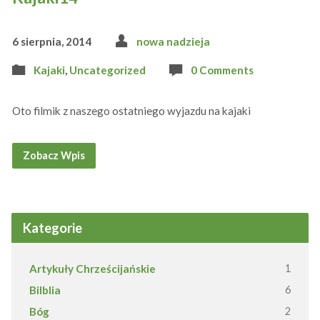
6 sierpnia, 2014
nowa nadzieja
Kajaki
,
Uncategorized
0 Comments
Oto filmik z naszego ostatniego wyjazdu na kajaki
Zobacz Wpis
Kategorie
Artykuły Chrześcijańskie
1
Bilblia
6
Bóg
2