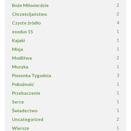
Boże Miłosierdzie
2
Chrześcijaństwo
2
Czyste źródło
4
exodus 15
1
Kajaki
1
Misja
1
Modlitwa
2
Muzyka
1
Piosenka Tygodnia
3
Pobożność
1
Przebaczenie
1
Serce
1
Świadectwo
1
Uncategorized
2
Wiersze
1