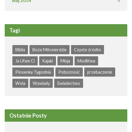
maj 2014
6
Tagi
Biblia
Boże Miłosierdzie
Czyste źródło
Ja Ufam Ci
Kajaki
Misja
Modlitwa
Piosenka Tygodnia
Pobożność
przebaczenie
Wola
Wywiady
Świadectwo
Ostatnie Posty