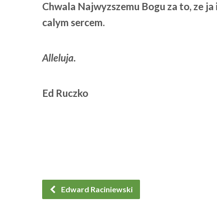
Chwala Najwyzszemu Bogu za to, ze ja 
calym sercem.
Alleluja
.
Ed Ruczko
Edward Raciniewski