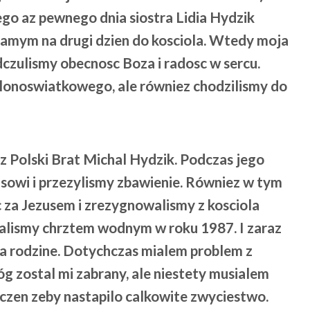
ego az pewnego dnia siostra Lidia Hydzik
 samym na drugi dzien do kosciola. Wtedy moja
dczulismy obecnosc Boza i radosc w sercu.
elonoswiatkowego, ale równiez chodzilismy do
 z Polski Brat Michal Hydzik. Podczas jego
usowi i przezylismy zbawienie. Równiez w tym
c za Jezusem i zrezygnowalismy z kosciola
alismy chrztem wodnym w roku 1987. I zaraz
za rodzine. Dotychczas mialem problem z
óg zostal mi zabrany, ale niestety musialem
czen zeby nastapilo calkowite zwyciestwo.