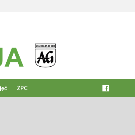
jęć
ZPC