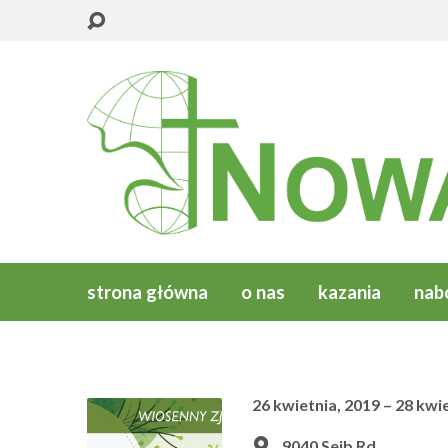
strona główna
o nas
kazania
nab
26 kwietnia, 2019 – 28 kwi
9040 Seib Rd,