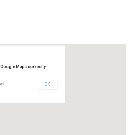
d Google Maps correctly.
OK
te?