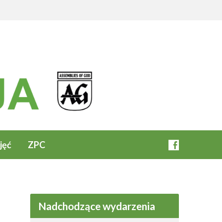
jęć
ZPC
Nadchodzące wydarzenia